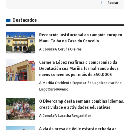
Buscar
Destacados
Recepción institucional ao campión europeo
Manu Taibo na Casa do Concello
A Coruña
A Coruña
Oleiros
Carmela López reafirma o compromiso da
Deputación coa Mariña formalizando dous
novos convenios por máis de 550.000€
A Mariña Occidental
Deputación Lugo
Deputacións
Lugo
Ourol
Viveiro
O Divercamp desta semana combina idiomas,
creatividade e actividades educativas
A Coruña
A Laracha
Bergantiños
A vía da presa de Velle estará pechada ao