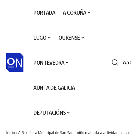
PORTADA
A CORUÑA
LUGO
OURENSE
PONTEVEDRA
Aa
Redime
de
fontes
XUNTA DE GALICIA
DEPUTACIÓNS
Inicio
»
A Biblioteca Municipal de San Sadurniño reanuda a actividade dos clubs de lectura