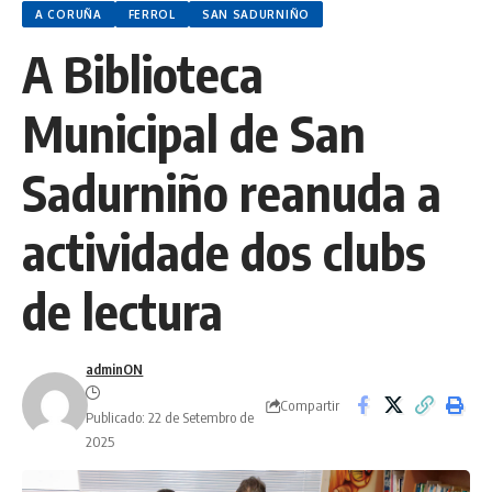
A CORUÑA
FERROL
SAN SADURNIÑO
A Biblioteca
Municipal de San
Sadurniño reanuda a
actividade dos clubs
de lectura
adminON
Compartir
Publicado: 22 de Setembro de
2025