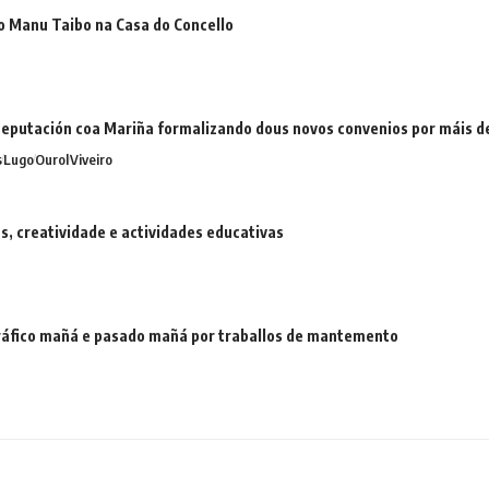
o Manu Taibo na Casa do Concello
eputación coa Mariña formalizando dous novos convenios por máis 
s
Lugo
Ourol
Viveiro
 creatividade e actividades educativas
 tráfico mañá e pasado mañá por traballos de mantemento