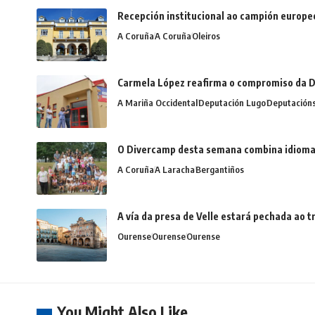
Recepción institucional ao campión europe
A Coruña
A Coruña
Oleiros
Carmela López reafirma o compromiso da D
A Mariña Occidental
Deputación Lugo
Deputación
O Divercamp desta semana combina idiomas,
A Coruña
A Laracha
Bergantiños
A vía da presa de Velle estará pechada ao
Ourense
Ourense
Ourense
You Might Also Like