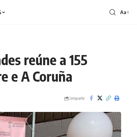
S
Aa
Redime
de
fontes
ades reúne a 155
re e A Coruña
Compartir