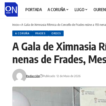
PORTADA
A CORUÑA
LUGO
OUREN
Inicio
»
A Gala de Ximnasia Rítmica do Concello de Frades reúne a 155 nena
A CORUÑA
FRADES
ORDES
A Gala de Ximnasia Rí
nenas de Frades, Mes
Redacción
Publicado: 12 de Maio de 2026