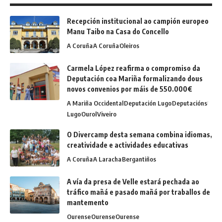
Recepción institucional ao campión europeo
Manu Taibo na Casa do Concello
A Coruña
A Coruña
Oleiros
Carmela López reafirma o compromiso da
Deputación coa Mariña formalizando dous
novos convenios por máis de 550.000€
A Mariña Occidental
Deputación Lugo
Deputacións
Lugo
Ourol
Viveiro
O Divercamp desta semana combina idiomas,
creatividade e actividades educativas
A Coruña
A Laracha
Bergantiños
A vía da presa de Velle estará pechada ao
tráfico mañá e pasado mañá por traballos de
mantemento
Ourense
Ourense
Ourense