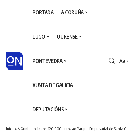
PORTADA
A CORUÑA
LUGO
OURENSE
PONTEVEDRA
Aa
Redime
de
fontes
XUNTA DE GALICIA
DEPUTACIÓNS
Inicio
»
A Xunta apoia con 120.000 euros ao Parque Empresarial de Santa Comba para renovar as súas infraestruturas e para incrementar a súa competitividade