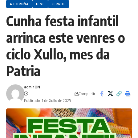
A CORUÑA
FENE
FERROL
Cunha festa infantil
arrinca este venres o
ciclo Xullo, mes da
Patria
adminON
Compartir
Publicado: 1 de Xullo de 2025