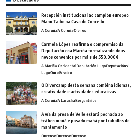
Recepción institucional ao campión europeo
Manu Taibo na Casa do Concello
A Coruña
A Coruña
Oleiros
Carmela López reafirma o compromiso da
Deputación coa Mariña formalizando dous
novos convenios por máis de 550.000€
A Mariña Occidental
Deputación Lugo
Deputacións
Lugo
Ourol
Viveiro
O Divercamp desta semana combina idiomas,
creatividade e actividades educativas
A Coruña
A Laracha
Bergantiños
A vía da presa de Velle estará pechada ao
tráfico mañá e pasado mañá por traballos de
mantemento
Ourense
Ourense
Ourense