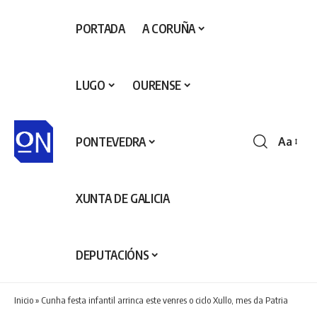
PORTADA
A CORUÑA
LUGO
OURENSE
PONTEVEDRA
Aa
Redime
de
fontes
XUNTA DE GALICIA
DEPUTACIÓNS
Inicio
»
Cunha festa infantil arrinca este venres o ciclo Xullo, mes da Patria