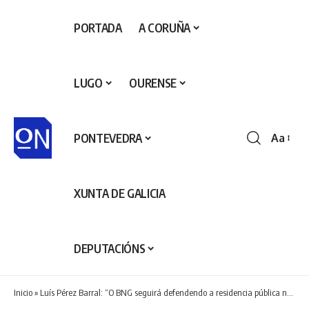
PORTADA
A CORUÑA
LUGO
OURENSE
PONTEVEDRA
Aa
Redime
de
fontes
XUNTA DE GALICIA
DEPUTACIÓNS
Inicio
»
Luís Pérez Barral: “O BNG seguirá defendendo a residencia pública nas rúas e nas institucións”