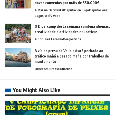
novos convenios por máis de 550.000€
A Mariña Occidental
Deputación Lugo
Deputacións
Lugo
Ourol
Viveiro
O Divercamp desta semana combina idiomas,
creatividade e actividades educativas
A Coruña
A Laracha
Bergantiños
A vía da presa de Velle estará pechada ao
tráfico mañá e pasado mañá por traballos de
mantemento
Ourense
Ourense
Ourense
You Might Also Like