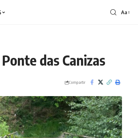
S
Aa
Redime
de
fontes
 Ponte das Canizas
Compartir