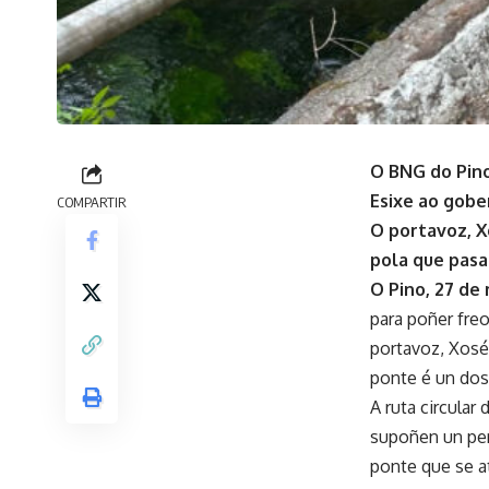
O
BNG do Pino
Esixe ao gobe
COMPARTIR
O portavoz, X
pola que pasa
O Pino, 27 de
para poñer fre
portavoz, Xosé 
ponte é un dos
A ruta circula
supoñen un per
ponte que se a