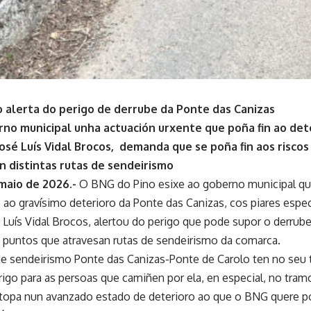
 alerta do perigo de derrube da Ponte das Canizas
rno municipal unha actuación urxente que poña fin ao det
osé Luís Vidal Brocos, demanda que se poña fin aos riscos
n distintas rutas de sendeirismo
 maio de 2026.-
O BNG do Pino esixe ao goberno municipal que
o ao gravísimo deterioro da Ponte das Canizas, cos piares esp
Luís Vidal Brocos, alertou do perigo que pode supor o derrube
 puntos que atravesan rutas de sendeirismo da comarca.
r de sendeirismo Ponte das Canizas-Ponte de Carolo ten no seu
igo para as persoas que camiñen por ela, en especial, no tram
topa nun avanzado estado de deterioro ao que o BNG quere poñ