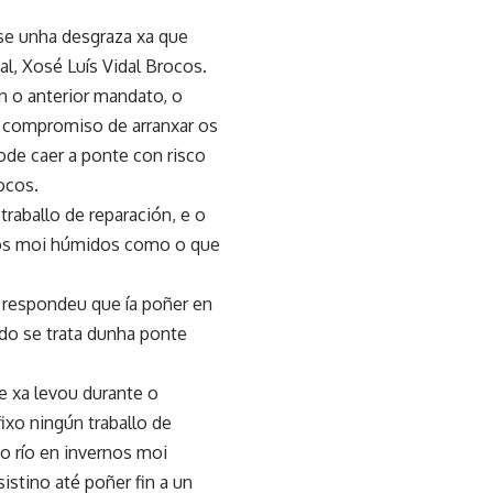
rse unha desgraza xa que
al, Xosé Luís Vidal Brocos.
n o anterior mandato, o
o compromiso de arranxar os
de caer a ponte con risco
ocos.
raballo de reparación, e o
rnos moi húmidos como o que
 respondeu que ía poñer en
do se trata dunha ponte
e xa levou durante o
ixo ningún traballo de
do río en invernos moi
stino até poñer fin a un