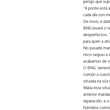
perigo que sup
“A ponte está 
cada día son mo
De novo, e dad
BNG levará o t
desperfectos. 
para quen a atr
No pasado mand
risco seguiu a
acabamos de viv
O BNG lamenta 
común a cuesti
situada na súa 
Malia esta sit
anterior manda
reparación, e o
húmidos como o