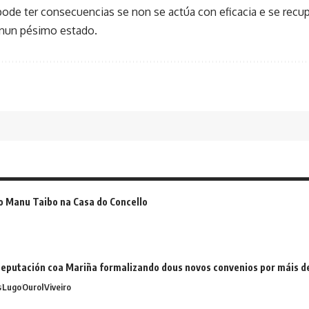
ode ter consecuencias se non se actúa con eficacia e se recupe
 nun pésimo estado.
o Manu Taibo na Casa do Concello
eputación coa Mariña formalizando dous novos convenios por máis 
s
Lugo
Ourol
Viveiro