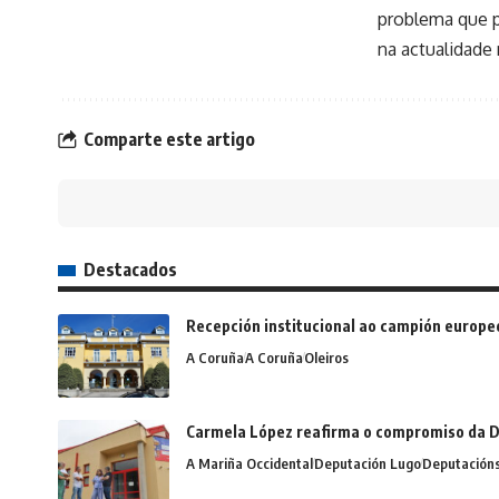
problema que p
na actualidade
Comparte este artigo
Destacados
Recepción institucional ao campión europe
A Coruña
A Coruña
Oleiros
Carmela López reafirma o compromiso da D
A Mariña Occidental
Deputación Lugo
Deputación