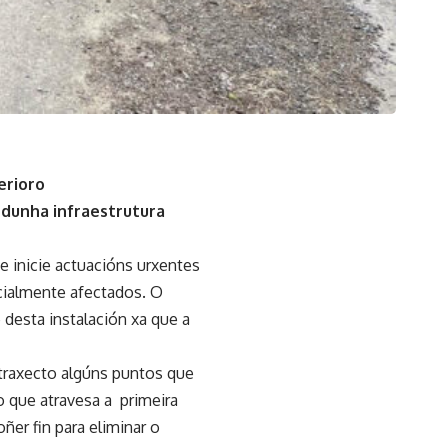
erioro
 dunha infraestrutura
 inicie actuacións urxentes
ecialmente afectados. O
 desta instalación xa que a
 traxecto algúns puntos que
o que atravesa a primeira
er fin para eliminar o