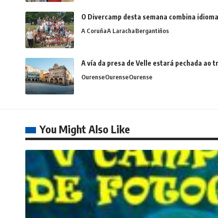
O Divercamp desta semana combina idiomas,
A Coruña
A Laracha
Bergantiños
A vía da presa de Velle estará pechada ao
Ourense
Ourense
Ourense
You Might Also Like