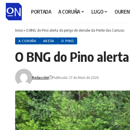
PORTADA
A CORUÑA
LUGO
OUREN
Inicio
»
O BNG do Pino alerta do perigo de derrube da Ponte das Canizas
A CORUÑA
ARZÚA
O PINO
O BNG do Pino alerta
Redacción
Publicado: 27 de Maio de 2026