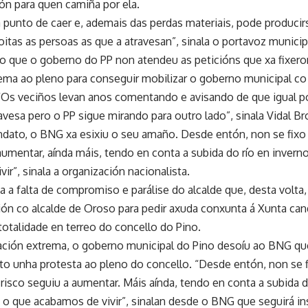
ón para quen camiña por ela.
a punto de caer e, ademais das perdas materiais, pode produci
itas as persoas as que a atravesan”, sinala o portavoz municip
o que o goberno do PP non atendeu as peticións que xa fixero
ema ao pleno para conseguir mobilizar o goberno municipal c
“Os veciños levan anos comentando e avisando de que igual po
avesa pero o PP sigue mirando para outro lado”, sinala Vidal Br
ato, o BNG xa esixiu o seu amaño. Desde entón, non se fixo t
 aumentar, aínda máis, tendo en conta a subida do río en inve
ir”, sinala a organización nacionalista.
a falta de compromiso e parálise do alcalde que, desta volta,
ón co alcalde de Oroso para pedir axuda conxunta á Xunta can
totalidade en terreo do concello do Pino.
uación extrema, o goberno municipal do Pino desoíu ao BNG qu
to unha protesta ao pleno do concello. “Desde entón, non se f
 risco seguiu a aumentar. Máis aínda, tendo en conta a subida 
 que acabamos de vivir”, sinalan desde o BNG que seguirá insi