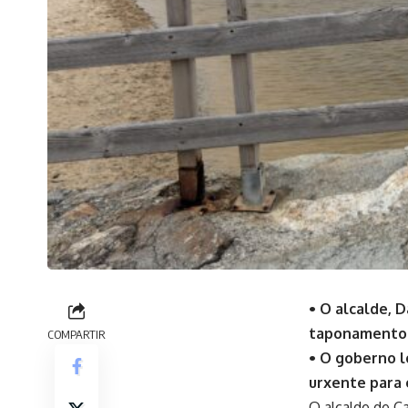
• O alcalde, 
taponamento d
COMPARTIR
• O goberno l
urxente para 
O alcalde de Ca