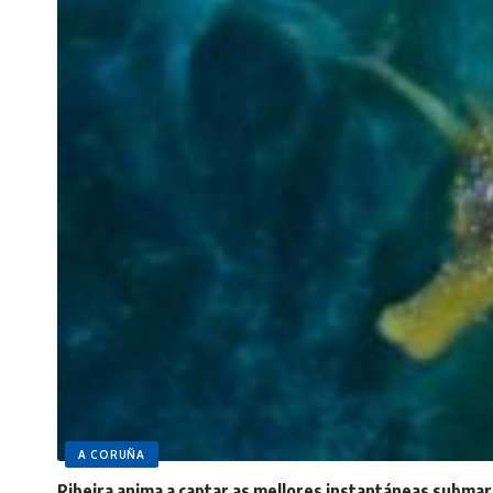
A CORUÑA
Ribeira anima a captar as mellores instantáneas submar