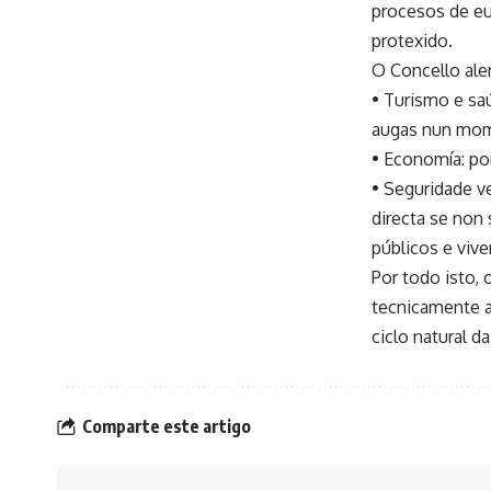
procesos de eut
protexido.
O Concello ale
• Turismo e sa
augas nun mome
• Economía: po
• Seguridade v
directa se non
públicos e viv
Por todo isto, 
tecnicamente a
ciclo natural d
Comparte este artigo