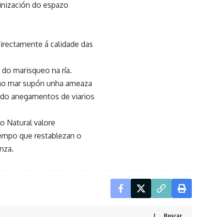
linización do espazo
directamente á calidade das
do marisqueo na ría.
a ao mar supón unha ameaza
cido anegamentos de viarios
o Natural valore
tempo que restablezan o
nza.
Buscar