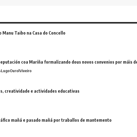
o Manu Taibo na Casa do Concello
eputación coa Mariña formalizando dous novos convenios por máis 
s
Lugo
Ourol
Viveiro
 creatividade e actividades educativas
 tráfico mañá e pasado mañá por traballos de mantemento