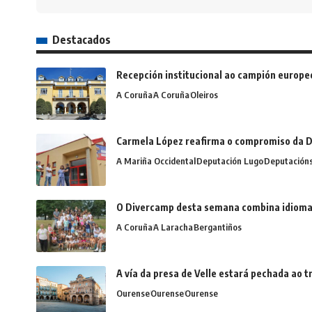
Destacados
Recepción institucional ao campión europe
A Coruña
A Coruña
Oleiros
Carmela López reafirma o compromiso da D
A Mariña Occidental
Deputación Lugo
Deputación
O Divercamp desta semana combina idiomas,
A Coruña
A Laracha
Bergantiños
A vía da presa de Velle estará pechada ao
Ourense
Ourense
Ourense