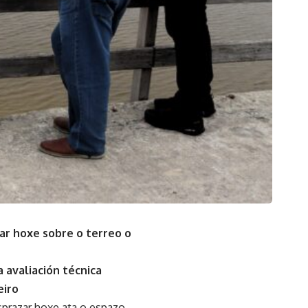
bar hoxe sobre o terreo o
 avaliación técnica
eiro
esprazar hoxe ata o espazo