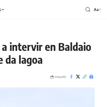
S
Aa
Redime
de
fontes
 a intervir en Baldaio
e da lagoa
Compartir