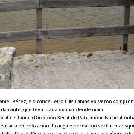
Daniel Pérez, e o concelleiro Luis Lamas volveron compro
a canle, que leva illada do mar dende maio
ocal reclama á Dirección Xeral de Patrimonio Natural unha
evitar a eutrofización da auga e perdas no sector marisqu
rballo, Daniel Pérez, e o concelleiro Luis Lamas volvéronse d