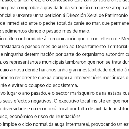
daio para comprobar a gravidade da situación na que se atopa a
a oficial e urxente unha petición á Dirección Xeral de Patrimonio
 de inmediato ante o peche total da canle ao mar, que perman
e sedimentos dende o pasado mes de maio.
ón dálle continuidade á comunicación que o concelleiro de Me
a trasladara o pasado mes de xuño ao Departamento Territorial 
se ningunha determinación por parte do organismo autonómi
a, os representantes municipais lembraron que non se trata dun
ldaio amosa dende hai anos unha gran inestabilidade debido á 
ómeno recorrente que xa obrigou a intervencións mecánicas 
canle e evitar o colapso do ecosistema.
tivo lugar o ano pasado, e o sector marisqueiro da ría estaba 
s seus efectos negativos. O executivo local insiste en que no
odiversidade e na economía local por falta de axilidade instituc
ico, económico e risco de inundacións
impide o ciclo normal da auga intermareal, provocando un e