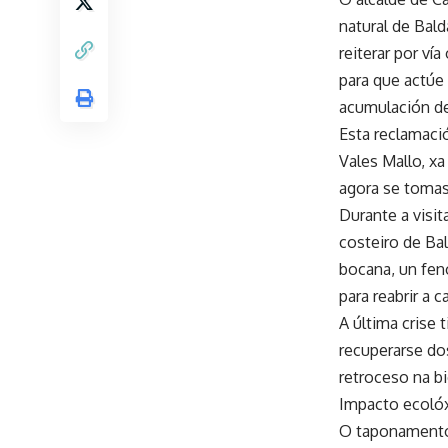
natural de Bal
reiterar por ví
para que actúe
acumulación d
Esta reclamaci
Vales Mallo, x
agora se toma
Durante a visit
costeiro de Ba
bocana, un fen
para reabrir a 
A última crise 
recuperarse do
retroceso na bi
Impacto ecolóx
O taponamento 