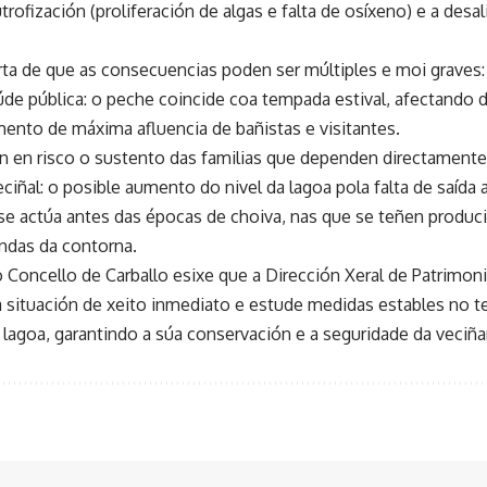
rofización (proliferación de algas e falta de osíxeno) e a desa
rta de que as consecuencias poden ser múltiples e moi graves:
úde pública: o peche coincide coa tempada estival, afectando 
nto de máxima afluencia de bañistas e visitantes.
n en risco o sustento das familias que dependen directamente 
eciñal: o posible aumento do nivel da lagoa pola falta de saíd
 se actúa antes das épocas de choiva, nas que se teñen produ
endas da contorna.
o Concello de Carballo esixe que a Dirección Xeral de Patrimoni
 situación de xeito inmediato e estude medidas estables no 
a lagoa, garantindo a súa conservación e a seguridade da veciña