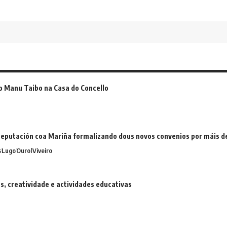
o Manu Taibo na Casa do Concello
eputación coa Mariña formalizando dous novos convenios por máis 
s
Lugo
Ourol
Viveiro
 creatividade e actividades educativas