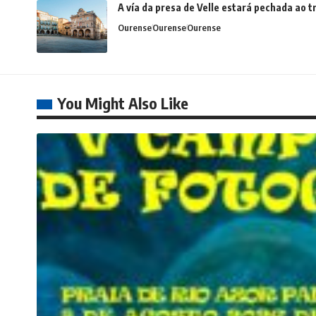
A vía da presa de Velle estará pechada ao
Ourense
Ourense
Ourense
You Might Also Like