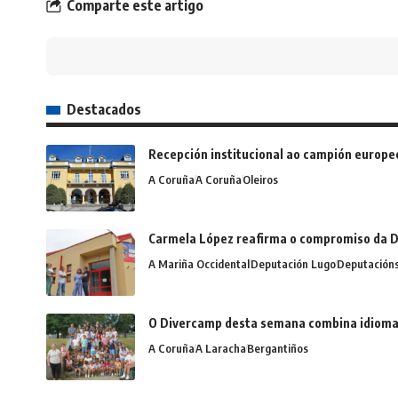
Comparte este artigo
Destacados
Recepción institucional ao campión europe
A Coruña
A Coruña
Oleiros
Carmela López reafirma o compromiso da D
A Mariña Occidental
Deputación Lugo
Deputación
O Divercamp desta semana combina idiomas,
A Coruña
A Laracha
Bergantiños