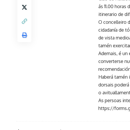
ás 11.00 horas 
itinerario de d
O concelleiro d
cidadanía de tó
de vista medio
tamén exercit
Ademais, é un 
converterse nu
recomendacións
Haberá tamén in
dorsais poderá 
o avituallament
As persoas int
https://forms.