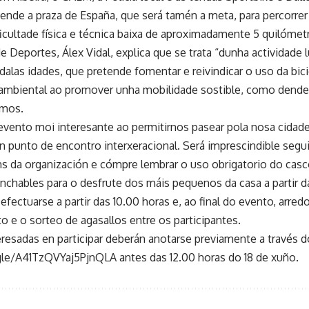
dende a praza de España, que será tamén a meta, para percorrer
ificultade física e técnica baixa de aproximadamente 5 quilómet
e Deportes, Álex Vidal, explica que se trata “dunha actividade l
dalas idades, que pretende fomentar e reivindicar o uso da bic
ambiental ao promover unha mobilidade sostible, como dende a
amos.
evento moi interesante ao permitirnos pasear pola nosa cidad
n punto de encontro interxeracional. Será imprescindible seg
 da organización e cómpre lembrar o uso obrigatorio do casc
chables para o desfrute dos máis pequenos da casa a partir das
efectuarse a partir das 10.00 horas e, ao final do evento, arredo
o e o sorteo de agasallos entre os participantes.
eresadas en participar deberán anotarse previamente a través d
gle/A41TzQVYaj5PjnQLA antes das 12.00 horas do 18 de xuño.