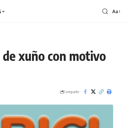
S
Aa
Redime
de
fontes
1 de xuño con motivo
Compartir