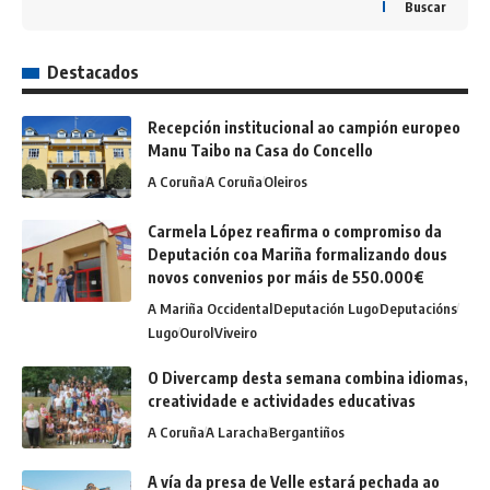
Buscar
Destacados
Recepción institucional ao campión europeo
Manu Taibo na Casa do Concello
A Coruña
A Coruña
Oleiros
Carmela López reafirma o compromiso da
Deputación coa Mariña formalizando dous
novos convenios por máis de 550.000€
A Mariña Occidental
Deputación Lugo
Deputacións
Lugo
Ourol
Viveiro
O Divercamp desta semana combina idiomas,
creatividade e actividades educativas
A Coruña
A Laracha
Bergantiños
A vía da presa de Velle estará pechada ao