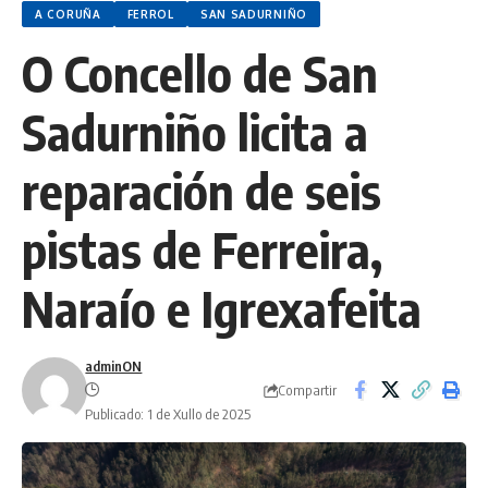
A CORUÑA
FERROL
SAN SADURNIÑO
O Concello de San
Sadurniño licita a
reparación de seis
pistas de Ferreira,
Naraío e Igrexafeita
adminON
Compartir
Publicado: 1 de Xullo de 2025