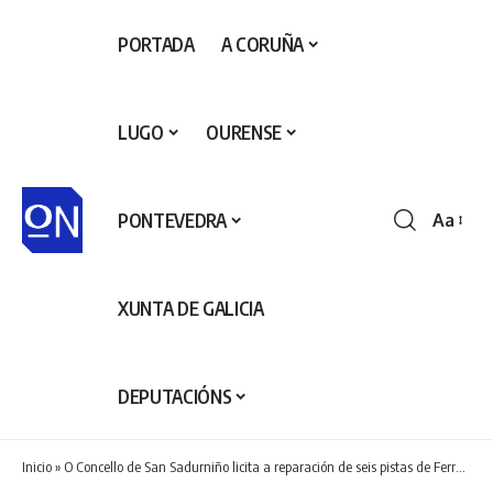
PORTADA
A CORUÑA
LUGO
OURENSE
PONTEVEDRA
Aa
Redime
de
fontes
XUNTA DE GALICIA
DEPUTACIÓNS
Inicio
»
O Concello de San Sadurniño licita a reparación de seis pistas de Ferreira, Naraío e Igrexafeita