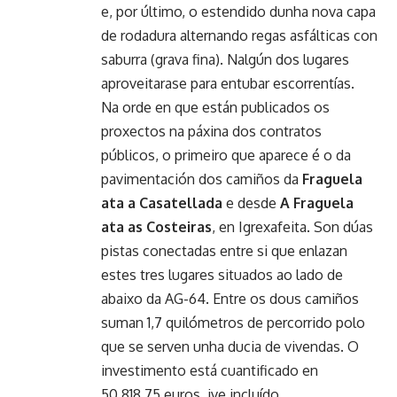
e, por último, o estendido dunha nova capa
de rodadura alternando regas asfálticas con
saburra (grava fina). Nalgún dos lugares
aproveitarase para entubar escorrentías.
Na orde en que están publicados os
proxectos na páxina dos contratos
públicos, o primeiro que aparece é o da
pavimentación dos camiños da
Fraguela
ata a Casatellada
e desde
A Fraguela
ata as Costeiras
, en Igrexafeita. Son dúas
pistas conectadas entre si que enlazan
estes tres lugares situados ao lado de
abaixo da AG-64. Entre os dous camiños
suman 1,7 quilómetros de percorrido polo
que se serven unha ducia de vivendas. O
investimento está cuantificado en
50.818,75 euros, ive incluído.