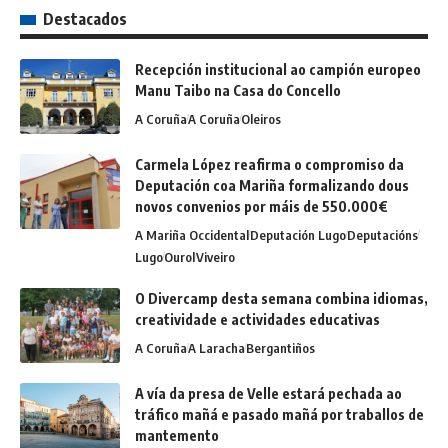
Destacados
Recepción institucional ao campión europeo
Manu Taibo na Casa do Concello
A Coruña
A Coruña
Oleiros
Carmela López reafirma o compromiso da
Deputación coa Mariña formalizando dous
novos convenios por máis de 550.000€
A Mariña Occidental
Deputación Lugo
Deputacións
Lugo
Ourol
Viveiro
O Divercamp desta semana combina idiomas,
creatividade e actividades educativas
A Coruña
A Laracha
Bergantiños
A vía da presa de Velle estará pechada ao
tráfico mañá e pasado mañá por traballos de
mantemento