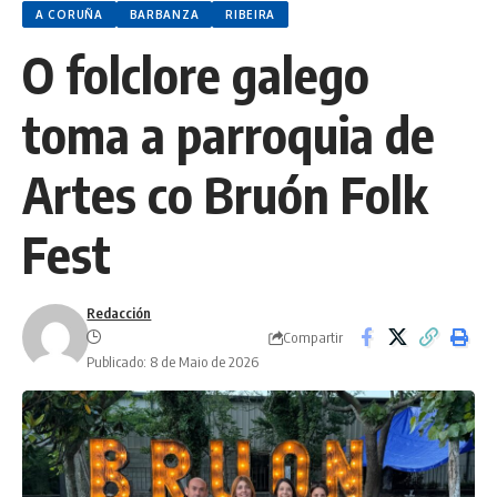
A CORUÑA
BARBANZA
RIBEIRA
O folclore galego
toma a parroquia de
Artes co Bruón Folk
Fest
Redacción
Compartir
Publicado: 8 de Maio de 2026