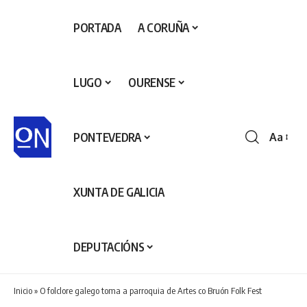
PORTADA
A CORUÑA
LUGO
OURENSE
PONTEVEDRA
Aa
Redime
de
fontes
XUNTA DE GALICIA
DEPUTACIÓNS
Inicio
»
O folclore galego toma a parroquia de Artes co Bruón Folk Fest