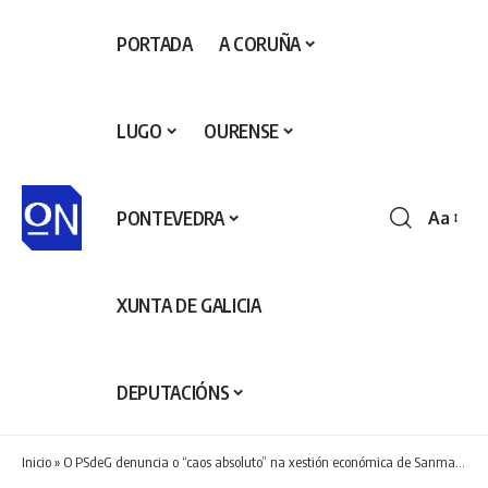
PORTADA
A CORUÑA
LUGO
OURENSE
PONTEVEDRA
Aa
Redime
de
fontes
XUNTA DE GALICIA
DEPUTACIÓNS
Inicio
»
O PSdeG denuncia o “caos absoluto” na xestión económica de Sanmartín que case triplica o prazo legal de pago a provedores