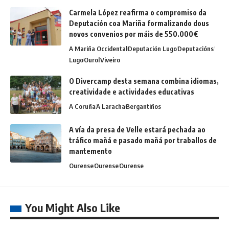
Carmela López reafirma o compromiso da
Deputación coa Mariña formalizando dous
novos convenios por máis de 550.000€
A Mariña Occidental
Deputación Lugo
Deputacións
Lugo
Ourol
Viveiro
O Divercamp desta semana combina idiomas,
creatividade e actividades educativas
A Coruña
A Laracha
Bergantiños
A vía da presa de Velle estará pechada ao
tráfico mañá e pasado mañá por traballos de
mantemento
Ourense
Ourense
Ourense
You Might Also Like