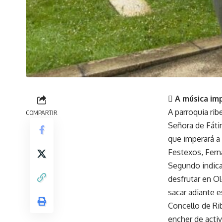
 A música im
A parroquia ri
COMPARTIR
Señora de Fáti
que imperará a
Festexos, Ferna
Segundo indica
desfrutar en O
sacar adiante 
Concello de Ri
encher de activ