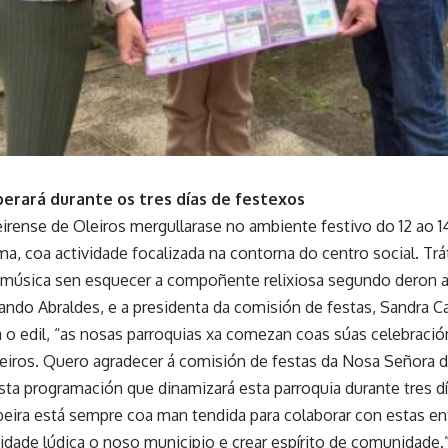
perará durante os tres días de festexos
beirense de Oleiros mergullarase no ambiente festivo do 12 ao 
ma, coa actividade focalizada na contorna do centro social. Tr
 música sen esquecer a compoñente relixiosa segundo deron a
ndo Abraldes, e a presidenta da comisión de festas, Sandra Ca
 o edil, “as nosas parroquias xa comezan coas súas celebración
leiros. Quero agradecer á comisión de festas da Nosa Señora d
esta programación que dinamizará esta parroquia durante tres 
beira está sempre coa man tendida para colaborar con estas en
idade lúdica o noso municipio e crear espírito de comunidade.