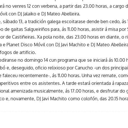
ará no venres 12 con verbena, a partir das 23.00 horas, a cargo
vil con DJ Jalaiko e DJ Mateo Abelleira.
, sábado 13, a tradición galega escoitarase dende ben cedo, ás
 de gaitas Salgueiriños para, ás 11.00 horas, asistir á misa po
r de Castiñeiras. Xa pola noite, das 23.00 horas en diante, o 
 e Planet Disco Móvil con DJ Javi Machito e DJ Mateo Abelleira
ogos de artificio.
ediranse no domingo 14 cun programa que se iniciará ás 10.00 
bó e, deseguido, oficio relixioso por Canucho -un dos principa
e faleceu recentemente-, ás 11.00 horas. Unha vez remate, com
aperitivos entre os asistentes. A tarde estará orientada á rapa
ional amenizada musicalmente, ás 17.00 horas, e desfrutar do 
co e, novamente, DJ Javi Machito como colofón, das 20.15 hora