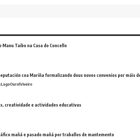
o Manu Taibo na Casa do Concello
eputación coa Mariña formalizando dous novos convenios por máis 
s
Lugo
Ourol
Viveiro
 creatividade e actividades educativas
 tráfico mañá e pasado mañá por traballos de mantemento