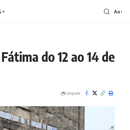
S
Aa
Redime
de
fontes
 Fátima do 12 ao 14 de
Compartir