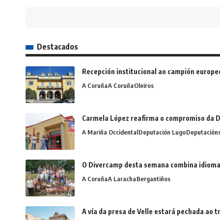
Destacados
Recepción institucional ao campión europe
A Coruña
A Coruña
Oleiros
Carmela López reafirma o compromiso da D
A Mariña Occidental
Deputación Lugo
Deputación
O Divercamp desta semana combina idiomas,
A Coruña
A Laracha
Bergantiños
A vía da presa de Velle estará pechada ao