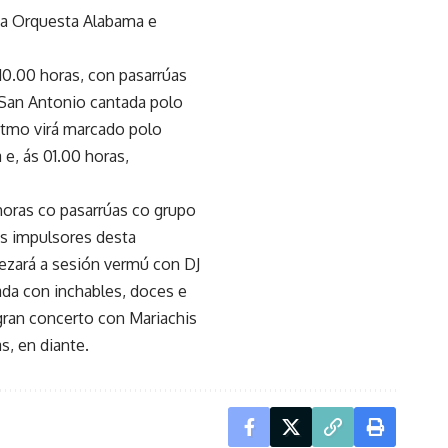
 da Orquesta Alabama e
 10.00 horas, con pasarrúas
r San Antonio cantada polo
ritmo virá marcado polo
 e, ás 01.00 horas,
horas co pasarrúas co grupo
is impulsores desta
ezará a sesión vermú con DJ
zada con inchables, doces e
gran concerto con Mariachis
s, en diante.