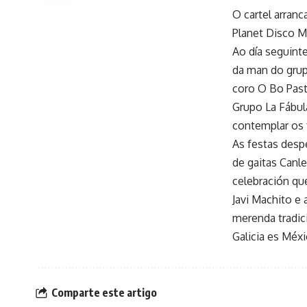
O cartel arranc
Planet Disco Mó
Ao día seguinte
da man do grupo
coro O Bo Pasto
Grupo La Fábula
contemplar os f
As festas desp
de gaitas Canle
celebración qu
Javi Machito e 
merenda tradic
Galicia es Méxi
Comparte este artigo