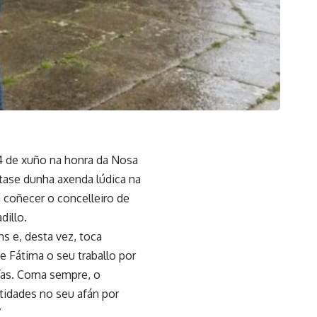
14 de xuño na honra da Nosa
átase dunha axenda lúdica na
 coñecer o concelleiro de
dillo.
s e, desta vez, toca
e Fátima o seu traballo por
días. Coma sempre, o
tidades no seu afán por
”