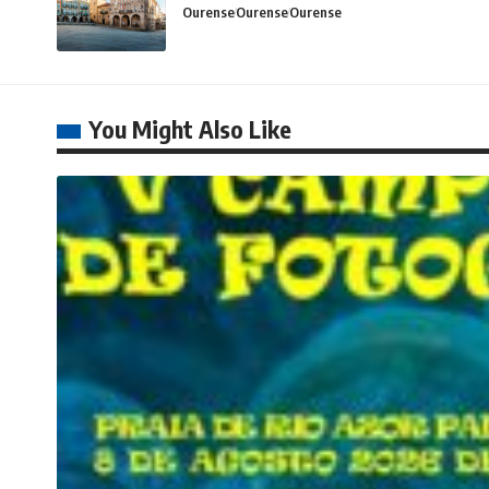
Ourense
Ourense
Ourense
You Might Also Like