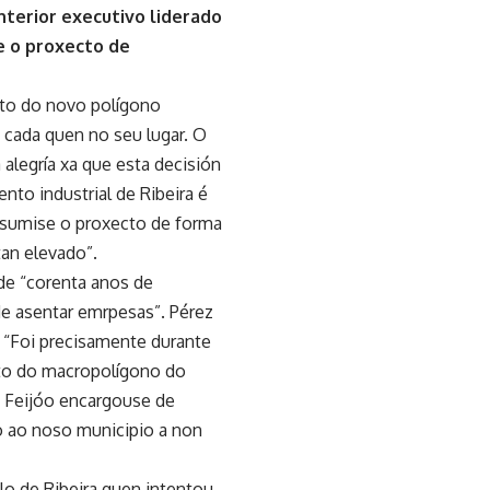
nterior executivo liderado
e o proxecto de
cto do novo polígono
 cada quen no seu lugar. O
 alegría xa que esta decisión
to industrial de Ribeira é
asumise o proxecto de forma
tan elevado”.
 de “corenta anos de
de asentar emrpesas”. Pérez
 “Foi precisamente durante
to do macropolígono do
z Feijóo encargouse de
o ao noso municipio a non
lo de Ribeira quen intentou