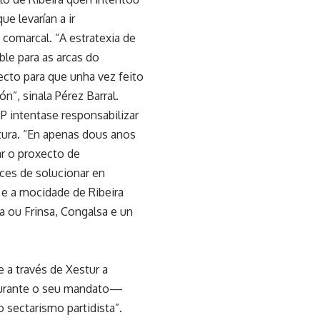
e levarían a ir
comarcal. “A estratexia de
le para as arcas do
ecto para que unha vez feito
n”, sinala Pérez Barral.
PP intentase responsabilizar
tura. “En apenas dous anos
ar o proxecto de
ces de solucionar en
 e a mocidade de Ribeira
a ou Frinsa, Congalsa e un
 a través de Xestur a
 durante o seu mandato—
o sectarismo partidista”.