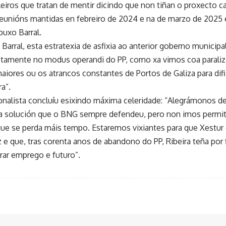
lleiros que tratan de mentir dicindo que non tiñan o proxecto 
reunións mantidas en febreiro de 2024 e na de marzo de 2025 
puxo Barral.
arral, esta estratexia de asfixia ao anterior goberno municipal
ctamente no modus operandi do PP, como xa vimos coa paraliza
aiores ou os atrancos constantes de Portos de Galiza para difi
ra”.
onalista concluíu esixindo máxima celeridade: “Alegrámonos de
n a solución que o BNG sempre defendeu, pero non imos permi
 que se perda máis tempo. Estaremos vixiantes para que Xestur
e que, tras corenta anos de abandono do PP, Ribeira teña por f
rar emprego e futuro”.