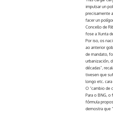
impulsar un po
precisamente a
facer un políg
Concello de Ri
fose a Xunta de
Por iso, os nac
ao anterior go
de mandato, fo
urbanización, 
décadas”, reca
tivesen que su
longo etc. cara
O “cambio de c
Para o BNG, o f
fórmula propos
demostra que “e