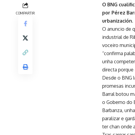
O BNG cualifi
por Pérez Bar
COMPARTIR
urbanización.
O anuncio de q
industrial de 
voceiro municip
“confirma pala
unha competenc
directa porque 
Desde o BNG lem
promesas incum
Barral botou m
o Goberno do B
Barbanza, unha
paralizar e ga
ter chan onde 
Tras cargar car