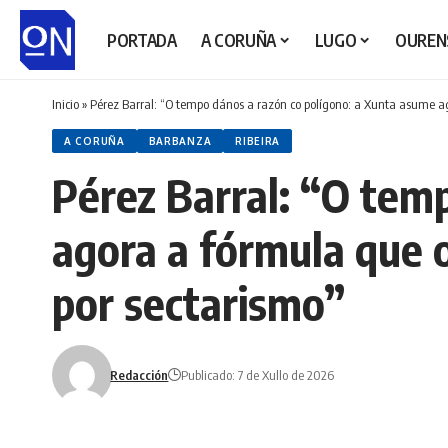
PORTADA
A CORUÑA
LUGO
OUREN
Inicio
»
Pérez Barral: “O tempo dános a razón co polígono: a Xunta asume a
A CORUÑA
BARBANZA
RIBEIRA
Pérez Barral: “O tem
agora a fórmula que 
por sectarismo”
Redacción
Publicado: 7 de Xullo de 2026