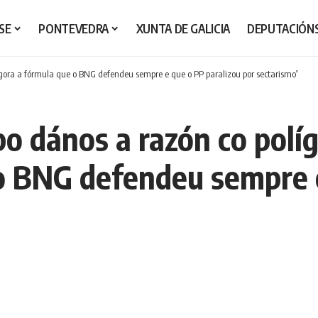
SE
PONTEVEDRA
XUNTA DE GALICIA
DEPUTACIÓN
gora a fórmula que o BNG defendeu sempre e que o PP paralizou por sectarismo”
po dános a razón co pol
o BNG defendeu sempre e