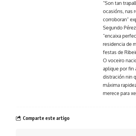
“Son tan trapa
ocasións, nas 
corroboran” ex
Segundo Pérez B
“encaixa perfe
residencia de m
festas de Ribei
O voceiro naci
aplique por fi
distración nin
máxima rapidez 
merece para xe
Comparte este artigo