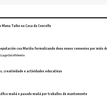
o Manu Taibo na Casa do Concello
eputación coa Mariña formalizando dous novos convenios por máis 
s
Lugo
Ourol
Viveiro
 creatividade e actividades educativas
 tráfico mañá e pasado mañá por traballos de mantemento