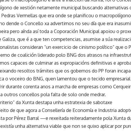
lígono de xestión netamente municipal buscando alternativas qu
 Pedras Vermellas que era onde se planificou o macropolígono 
ono dende o Concello xa advertimos no seu día que era inasumib
beira pero aínda así toda a Coporación Municipal apoiou o prox
 Galiza, que é a que ten competencias, asumise a súa realizació
ionalistas consideran “un exercicio de cinismo político” que o 
berno de coalición liderado polo BNG dos atrasos na infraestru
mos capaces de culminar as expropiacións definitivas e aprob
deixando resoltos trámites que os gobernos do PP foran incapa
lca o voceiro do BNG, quen lamentou que o tecido empresarial
frir durante corenta anos a marcha de empresas como Cerqueir
 a outros concellos pola falta de solo onde medrar.
riterio” da Xunta destapa unha estratexia de sabotaxe
eito de que agora a Consellería de Economía e Industria adopte
ta por Pérez Barral —e rexeitada reiteradamente pola Xunta
xistía unha alternativa viable que non se quixo aplicar por pur