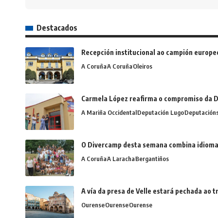
Destacados
Recepción institucional ao campión europe
A Coruña
A Coruña
Oleiros
Carmela López reafirma o compromiso da D
A Mariña Occidental
Deputación Lugo
Deputación
O Divercamp desta semana combina idiomas,
A Coruña
A Laracha
Bergantiños
A vía da presa de Velle estará pechada ao
Ourense
Ourense
Ourense