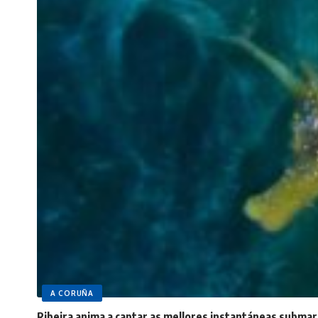
A CORUÑA
Ribeira anima a captar as mellores instantáneas submar