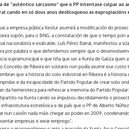
ca de “auténtico sarcasmo” que o PP intentase culpar ao a
ral cando en só dous anos desbloqueou as expropiacións 
ue a empresa pública Xestur asumirá a modificación do proxe
Ribeira supón, para o BNG, a constatación de que o tempo pon a
al nacionalista e exalcalde, Luís Pérez Barral, manifestou a súa
bra por palabra o que defendemos sempre: que o desenvolvemen
ia supramunicipal e que tiña que ser a Xunta de Galiza quen 
o Concello de Ribeira en solitario non podía asumir ese custo 
bran que a historia do solo industrial en Ribeira é a historia
pridas e da incapacidade do Partido Popular de crear solo on
an da hemeroteca para refrescar a memoria do Partido Popular:
ipartito na Xunta cando se impulsou decididamente o proxec
 infraestrutura estratéxica e de país que o PP de Alberto Núñe
rdar nun caixón nada máis chegar ao poder en 2009, condenand
asentar empresas e xerar emprego”.
garse o macropolígono e ante a inacción da Xunta, foi o Concel