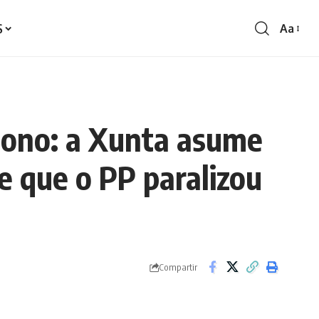
S
Aa
Redime
de
fontes
ígono: a Xunta asume
 que o PP paralizou
Compartir