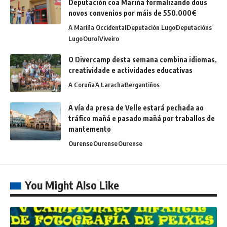
Deputación coa Mariña formalizando dous
novos convenios por máis de 550.000€
A Mariña Occidental
Deputación Lugo
Deputacións
Lugo
Ourol
Viveiro
O Divercamp desta semana combina idiomas,
creatividade e actividades educativas
A Coruña
A Laracha
Bergantiños
A vía da presa de Velle estará pechada ao
tráfico mañá e pasado mañá por traballos de
mantemento
Ourense
Ourense
Ourense
You Might Also Like