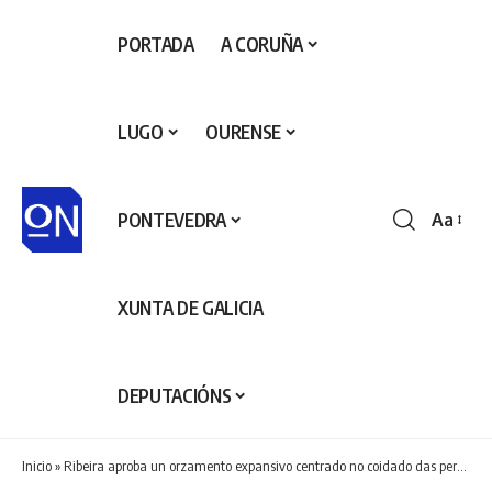
PORTADA
A CORUÑA
LUGO
OURENSE
PONTEVEDRA
Aa
Redime
de
fontes
XUNTA DE GALICIA
DEPUTACIÓNS
Inicio
»
Ribeira aproba un orzamento expansivo centrado no coidado das persoas e nos servizos básicos de calidade