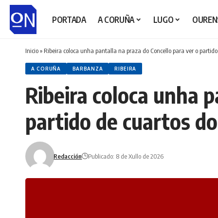
PORTADA
A CORUÑA
LUGO
OUREN
Inicio
»
Ribeira coloca unha pantalla na praza do Concello para ver o partid
A CORUÑA
BARBANZA
RIBEIRA
Ribeira coloca unha p
partido de cuartos d
Redacción
Publicado: 8 de Xullo de 2026