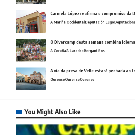
Carmela López reafirma o compromiso da D
A Mariña Occidental
Deputación Lugo
Deputación
O Divercamp desta semana combina idiomas,
A Coruña
A Laracha
Bergantiños
A vía da presa de Velle estará pechada ao
Ourense
Ourense
Ourense
You Might Also Like