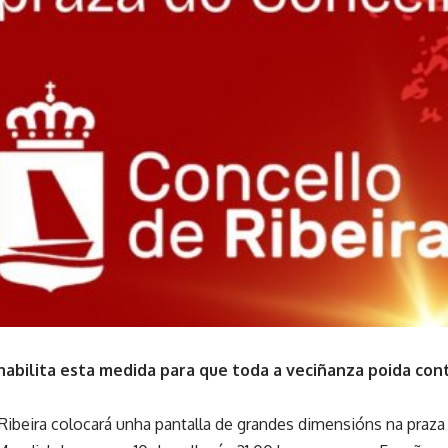
habilita esta medida para que toda a veciñanza poida co
Ribeira colocará unha pantalla de grandes dimensións na praza