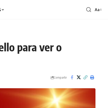
S
Aa
Redime
de
fontes
llo para ver o
Compartir