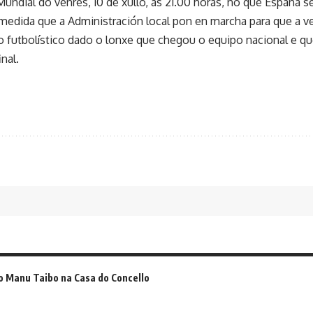
undial do venres, 10 de xullo, ás 21.00 horas, no que España se
medida que a Administración local pon en marcha para que a ve
futbolístico dado o lonxe que chegou o equipo nacional e que
inal.
o Manu Taibo na Casa do Concello