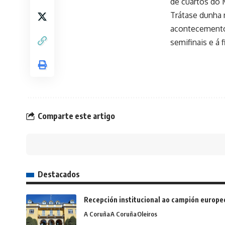
de cuartos do M
Trátase dunha 
acontecemento 
semifinais e á f
Comparte este artigo
Destacados
Recepción institucional ao campión europe
A Coruña
A Coruña
Oleiros