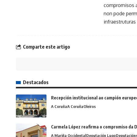
compromisos ad
non pode permi
infraestruturas
Comparte este artigo
Destacados
Recepción institucional ao campión europe
A Coruña
A Coruña
Oleiros
Carmela López reafirma o compromiso da D
A Mariña Occidental
Deputación Lugo
Deputación