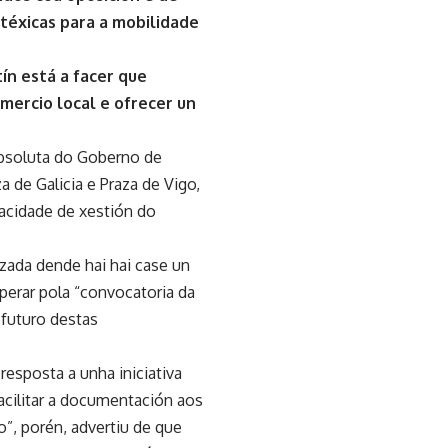
atéxicas para a mobilidade
ín está a facer que
mercio local e ofrecer un
 absoluta do Goberno de
a de Galicia e Praza de Vigo,
pacidade de xestión do
izada dende hai hai case un
sperar pola “convocatoria da
 futuro destas
resposta a unha iniciativa
acilitar a documentación aos
”, porén, advertiu de que