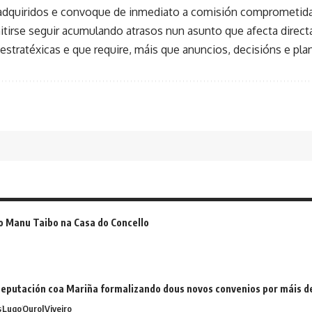
quiridos e convoque de inmediato a comisión comprometida. 
tirse seguir acumulando atrasos nun asunto que afecta direc
 estratéxicas e que require, máis que anuncios, decisións e plan
o Manu Taibo na Casa do Concello
eputación coa Mariña formalizando dous novos convenios por máis 
s
Lugo
Ourol
Viveiro