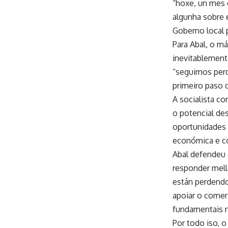
“hoxe, un mes 
algunha sobre e
Goberno local 
Para Abal, o m
inevitablemente
“seguimos perd
primeiro paso q
A socialista c
o potencial des
oportunidades 
económica e co
Abal defendeu 
responder mell
están perdendo 
apoiar o comer
fundamentais 
Por todo iso, 