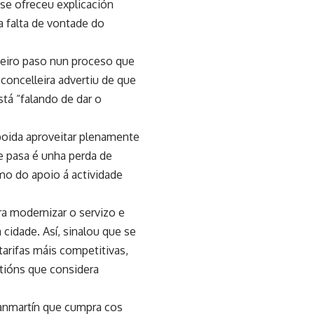
se ofreceu explicación
a falta de vontade do
meiro paso nun proceso que
 concelleira advertiu de que
tá “falando de dar o
 poida aproveitar plenamente
ue pasa é unha perda de
mo do apoio á actividade
ra modernizar o servizo e
cidade. Así, sinalou que se
tarifas máis competitivas,
stións que considera
Sanmartín que cumpra cos