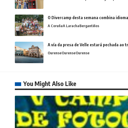
O Divercamp desta semana combina idiomas,
A Coruña
A Laracha
Bergantiños
A vía da presa de Velle estará pechada ao
Ourense
Ourense
Ourense
You Might Also Like