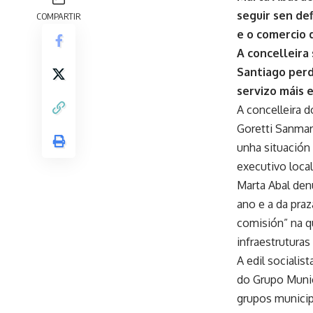
seguir sen de
COMPARTIR
e o comercio 
A concelleira
Santiago perd
servizo máis e
A concelleira 
Goretti Sanmart
unha situación
executivo local
Marta Abal denu
ano e a da praz
comisión” na qu
infraestruturas
A edil socialis
do Grupo Munic
grupos municip