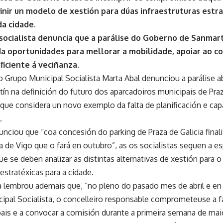
finir un modelo de xestión para dúas infraestruturas estr
da cidade.
 socialista denuncia que a parálise do Goberno de Sanmart
a oportunidades para mellorar a mobilidade, apoiar ao co
ficiente á veciñanza.
do Grupo Municipal Socialista Marta Abal denunciou a parálise
ín na definición do futuro dos aparcadoiros municipais de Praz
 que considera un novo exemplo da falta de planificación e ca
.
nciou que “coa concesión do parking de Praza de Galicia final
a de Vigo que o fará en outubro”, as os socialistas seguen a e
e se deben analizar as distintas alternativas de xestión para o
 estratéxicas para a cidade.
ta lembrou ademais que, “no pleno do pasado mes de abril e en 
ipal Socialista, o concelleiro responsable comprometeuse a f
ais e a convocar a comisión durante a primeira semana de maio