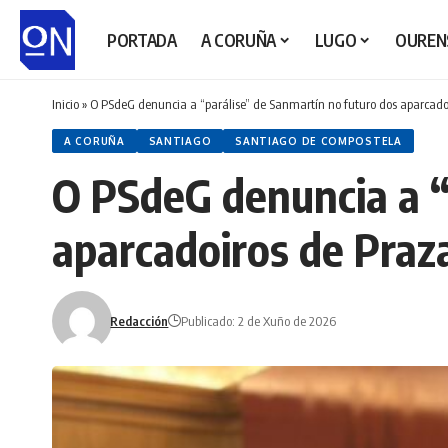
PORTADA
A CORUÑA
LUGO
OUREN
Inicio
»
O PSdeG denuncia a “parálise” de Sanmartín no futuro dos aparcadoi
A CORUÑA
SANTIAGO
SANTIAGO DE COMPOSTELA
O PSdeG denuncia a “
aparcadoiros de Praza
Redacción
Publicado: 2 de Xuño de 2026