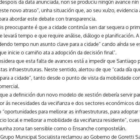
despois da data anunciada, non se produciu ningún avance nin 
ste novo atraso”, unha situación que, ao seu xuízo, evidencia 
para abordar este debate con transparencia.
áis preocupante é que a cidade continúa sen dar sequera o pri
 levará tempo e que require análise, diálogo e planificación. A
endo tempo nun asunto clave para a cidade” cando aínda se es
ue inicie o camiño ata a adopción da decisión final”.
onsidera que esta falta de avances está a impedir que Santiago
tas infraestruturas. Neste sentido, alertou de que “cada día q
para a cidade”, tanto desde o punto de vista da mobilidade co
mercial.
que a definición dun novo modelo de xestión debería servir pa
or ás necesidades da veciñanza e dos sectores económicos da 
“oportunidades para mellorar as infraestruturas, para adoptar 
cio local e mellorar a mobilidade da veciñanza residente”, cue
nunha zona tan sensible como o Ensanche compostelán.
o Grupo Municipal Socialista reclamou ao Goberno de Goretti 