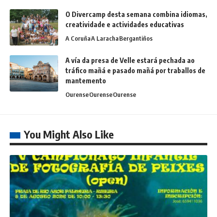
O Divercamp desta semana combina idiomas,
creatividade e actividades educativas
A Coruña
A Laracha
Bergantiños
A vía da presa de Velle estará pechada ao
tráfico mañá e pasado mañá por traballos de
mantemento
Ourense
Ourense
Ourense
You Might Also Like