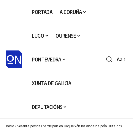
PORTADA
A CORUÑA
LUGO
OURENSE
PONTEVEDRA
Aa
Redime
de
fontes
XUNTA DE GALICIA
DEPUTACIÓNS
Inicio
»
Sesenta persoas participan en Boqueixón na andaina pola Ruta dos Pescadores, que abre o programa Goza do Ulla 2026