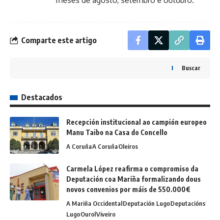
meses de agosto, setembro e outubro.
Comparte este artigo
Buscar
Destacados
Recepción institucional ao campión europeo
Manu Taibo na Casa do Concello
A Coruña
A Coruña
Oleiros
Carmela López reafirma o compromiso da
Deputación coa Mariña formalizando dous
novos convenios por máis de 550.000€
A Mariña Occidental
Deputación Lugo
Deputacións
Lugo
Ourol
Viveiro