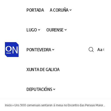
PORTADA
A CORUÑA
LUGO
OURENSE
PONTEVEDRA
Aa
Redime
de
fontes
XUNTA DE GALICIA
DEPUTACIÓNS
Inicio
»
Uns 900 comensais sentaron á mesa no Encontro das Persoas Maiores de Ribeira