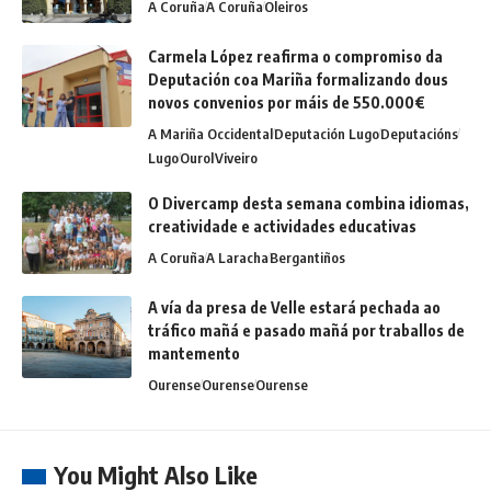
A Coruña
A Coruña
Oleiros
Carmela López reafirma o compromiso da
Deputación coa Mariña formalizando dous
novos convenios por máis de 550.000€
A Mariña Occidental
Deputación Lugo
Deputacións
Lugo
Ourol
Viveiro
O Divercamp desta semana combina idiomas,
creatividade e actividades educativas
A Coruña
A Laracha
Bergantiños
A vía da presa de Velle estará pechada ao
tráfico mañá e pasado mañá por traballos de
mantemento
Ourense
Ourense
Ourense
You Might Also Like