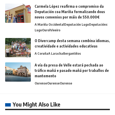
Carmela López reafirma o compromiso da
Deputación coa Mariña formalizando dous
novos convenios por máis de 550.000€
A Mariña Occidental
Deputación Lugo
Deputacións
Lugo
Ourol
Viveiro
O Divercamp desta semana combina idiomas,
creatividade e actividades educativas
A Coruña
A Laracha
Bergantiños
A vía da presa de Velle estará pechada ao
tráfico mañá e pasado mañá por traballos de
mantemento
Ourense
Ourense
Ourense
You Might Also Like