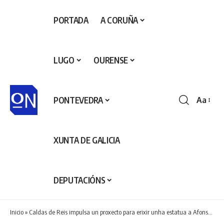
PORTADA
A CORUÑA
LUGO
OURENSE
PONTEVEDRA
Aa
Redime
de
fontes
XUNTA DE GALICIA
DEPUTACIÓNS
Inicio
»
Caldas de Reis impulsa un proxecto para erixir unha estatua a Afonso VII coincidindo co 900 aniversario da súa coroación