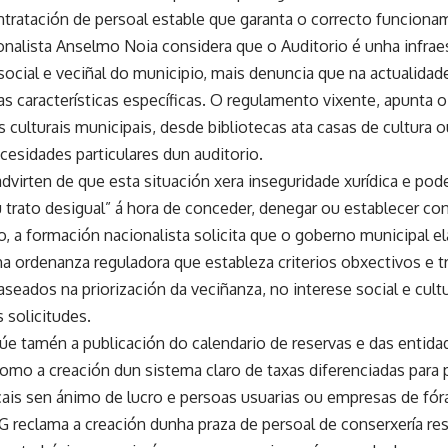
tratación de persoal estable que garanta o correcto funciona
onalista Anselmo Noia considera que o Auditorio é unha infrae
, social e veciñal do municipio, mais denuncia que na actualida
s características específicas. O regulamento vixente, apunta o
 culturais municipais, desde bibliotecas ata casas de cultura ou
ecesidades particulares dun auditorio.
virten de que esta situación xera inseguridade xurídica e pod
 trato desigual” á hora de conceder, denegar ou establecer co
o, a formación nacionalista solicita que o goberno municipal 
a ordenanza reguladora que estableza criterios obxectivos e t
aseados na priorización da veciñanza, no interese social e cultu
 solicitudes.
lúe tamén a publicación do calendario de reservas e das entida
 como a creación dun sistema claro de taxas diferenciadas par
cais sen ánimo de lucro e persoas usuarias ou empresas de fór
 reclama a creación dunha praza de persoal de conserxería res