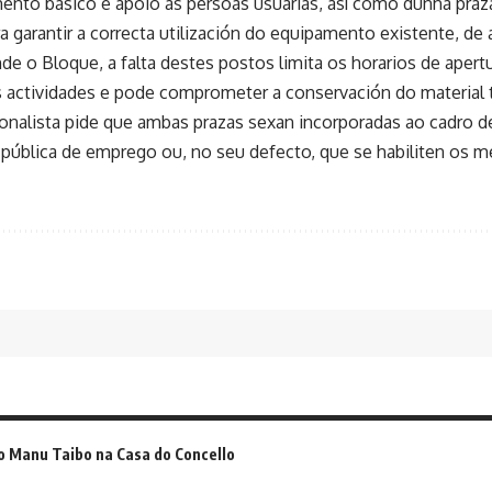
nto básico e apoio ás persoas usuarias, así como dunha praz
a garantir a correcta utilización do equipamento existente, de
 o Bloque, a falta destes postos limita os horarios de apertur
s actividades e pode comprometer a conservación do material t
onalista pide que ambas prazas sexan incorporadas ao cadro de
 pública de emprego ou, no seu defecto, que se habiliten os 
o Manu Taibo na Casa do Concello