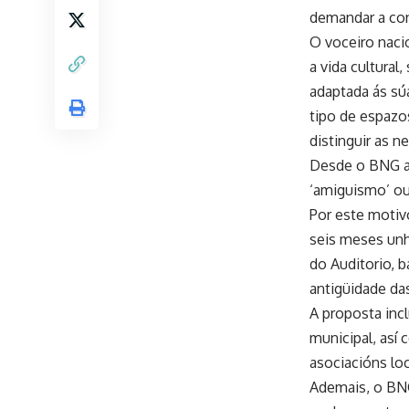
demandar a con
O voceiro naci
a vida cultural
adaptada ás súa
tipo de espazos
distinguir as n
Desde o BNG ad
‘amiguismo’ ou
Por este motiv
seis meses unh
do Auditorio, b
antigüidade das
A proposta inc
municipal, así
asociacións lo
Ademais, o BNG