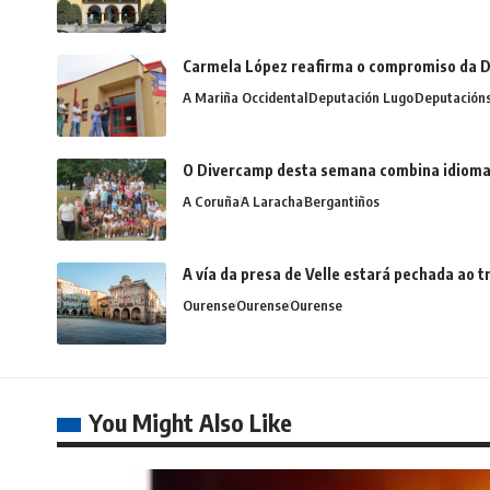
Carmela López reafirma o compromiso da D
A Mariña Occidental
Deputación Lugo
Deputación
O Divercamp desta semana combina idiomas,
A Coruña
A Laracha
Bergantiños
A vía da presa de Velle estará pechada ao
Ourense
Ourense
Ourense
You Might Also Like