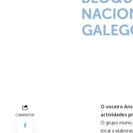
O voceiro Ans
actividades p
COMPARTIR
O grupo munici
local a elabor