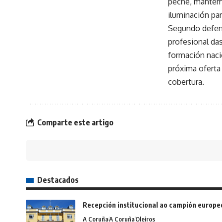
peche, manteme
iluminación par
Segundo defende
profesional da
formación naci
próxima oferta
cobertura.
Comparte este artigo
Destacados
Recepción institucional ao campión europe
A Coruña
A Coruña
Oleiros