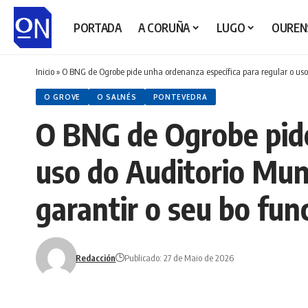
PORTADA
A CORUÑA
LUGO
OUREN
Inicio
»
O BNG de Ogrobe pide unha ordenanza específica para regular o uso 
O GROVE
O SALNÉS
PONTEVEDRA
O BNG de Ogrobe pide
uso do Auditorio Muni
garantir o seu bo fu
Redacción
Publicado: 27 de Maio de 2026