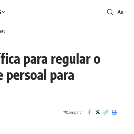
S
Aa
Redime
de
fontes
ento
ica para regular o
e persoal para
Compartir