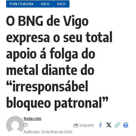
PONTEVEDRA
VIGO
VIGO
O BNG de Vigo
expresa o seu total
apoio á folga do
metal diante do
“irresponsábel
bloqueo patronal”
Redacción
Compartir
Publicado: 14 de Maio de 2026