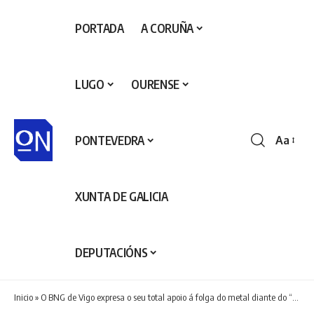
PORTADA
A CORUÑA
LUGO
OURENSE
PONTEVEDRA
Aa
Redime
de
fontes
XUNTA DE GALICIA
DEPUTACIÓNS
Inicio
»
O BNG de Vigo expresa o seu total apoio á folga do metal diante do “irresponsábel bloqueo patronal”