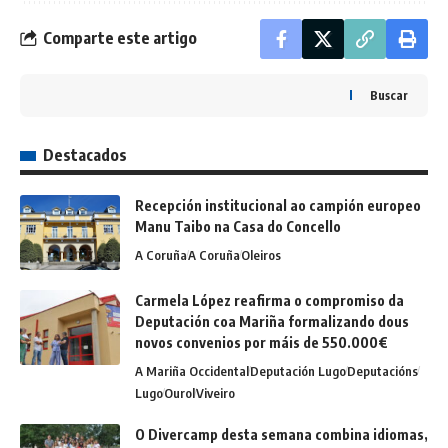
Comparte este artigo
Buscar
Destacados
Recepción institucional ao campión europeo
Manu Taibo na Casa do Concello
A Coruña
A Coruña
Oleiros
Carmela López reafirma o compromiso da
Deputación coa Mariña formalizando dous
novos convenios por máis de 550.000€
A Mariña Occidental
Deputación Lugo
Deputacións
Lugo
Ourol
Viveiro
O Divercamp desta semana combina idiomas,