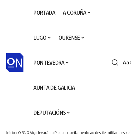
PORTADA
A CORUÑA
LUGO
OURENSE
PONTEVEDRA
Aa
Redime
de
fontes
XUNTA DE GALICIA
DEPUTACIÓNS
Inicio
»
O BNG Vigo levará ao Pleno o rexeitamento ao desfile militar e esixe transparencia sobre o seu custe e compensacións á veciñanza afectada