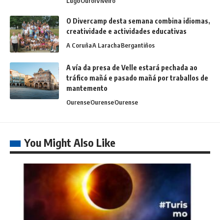
Lugo
Ourol
Viveiro
O Divercamp desta semana combina idiomas,
creatividade e actividades educativas
A Coruña
A Laracha
Bergantiños
A vía da presa de Velle estará pechada ao
tráfico mañá e pasado mañá por traballos de
mantemento
Ourense
Ourense
Ourense
You Might Also Like