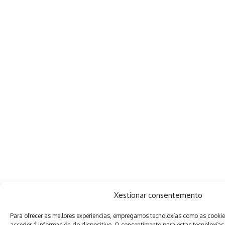
Xestionar consentemento
Para ofrecer as mellores experiencias, empregamos tecnoloxías como as cooki
acceder á información do dispositivo. O consentimento para estas tecnoloxías