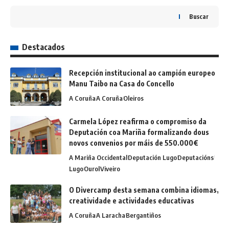
Buscar
Destacados
Recepción institucional ao campión europeo
Manu Taibo na Casa do Concello
A Coruña
A Coruña
Oleiros
Carmela López reafirma o compromiso da
Deputación coa Mariña formalizando dous
novos convenios por máis de 550.000€
A Mariña Occidental
Deputación Lugo
Deputacións
Lugo
Ourol
Viveiro
O Divercamp desta semana combina idiomas,
creatividade e actividades educativas
A Coruña
A Laracha
Bergantiños