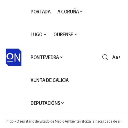
PORTADA
A CORUÑA
LUGO
OURENSE
PONTEVEDRA
Aa
Redime
de
fontes
XUNTA DE GALICIA
DEPUTACIÓNS
Inicio
»
O secretario de Estado de Medio Ambiente reforza a necesidade de acción conxunta para o río Miño