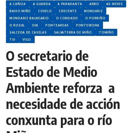
A CAÑIZA
A GUARDA
A PARADANTA
ARBO
AS NEVES
BAIXO MIÑO
COVELO
CRECENTE
MONDARIZ
MONDARIZ BALNEARIO
O CONDADO
O PORRIÑO
O ROSAL
OIA
PONTEAREAS
PONTEVEDRA
SALCEDA DE CASELAS
SALVATERRA DE MIÑO
TOMIÑO
TUI
VIGO
O secretario de
Estado de Medio
Ambiente reforza a
necesidade de acción
conxunta para o río