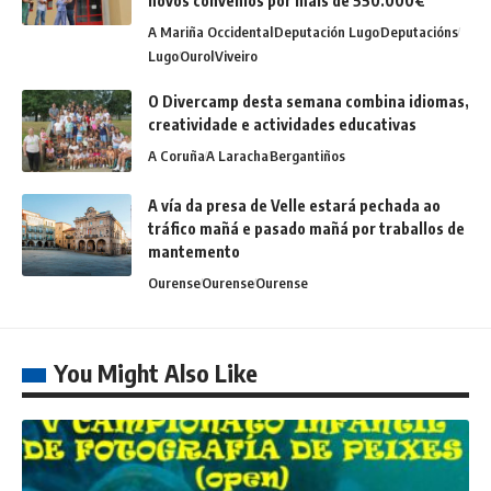
novos convenios por máis de 550.000€
A Mariña Occidental
Deputación Lugo
Deputacións
Lugo
Ourol
Viveiro
O Divercamp desta semana combina idiomas,
creatividade e actividades educativas
A Coruña
A Laracha
Bergantiños
A vía da presa de Velle estará pechada ao
tráfico mañá e pasado mañá por traballos de
mantemento
Ourense
Ourense
Ourense
You Might Also Like