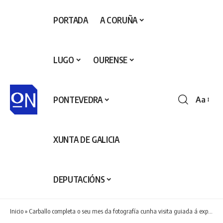
PORTADA
A CORUÑA
LUGO
OURENSE
PONTEVEDRA
Aa
Redime
de
fontes
XUNTA DE GALICIA
DEPUTACIÓNS
Inicio
»
Carballo completa o seu mes da fotografía cunha visita guiada á exposición do Certame Xosé Manuel Eirís e a estrea do documental sobre “Cardoña”