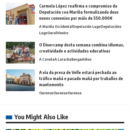
Carmela López reafirma o compromiso da
Deputación coa Mariña formalizando dous
novos convenios por máis de 550.000€
A Mariña Occidental
Deputación Lugo
Deputacións
Lugo
Ourol
Viveiro
O Divercamp desta semana combina idiomas,
creatividade e actividades educativas
A Coruña
A Laracha
Bergantiños
A vía da presa de Velle estará pechada ao
tráfico mañá e pasado mañá por traballos de
mantemento
Ourense
Ourense
Ourense
You Might Also Like