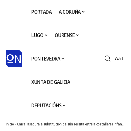
PORTADA
A CORUÑA
LUGO
OURENSE
PONTEVEDRA
Aa
Redime
de
fontes
XUNTA DE GALICIA
DEPUTACIÓNS
Inicio
»
Carral asegura a substitución da súa receita estrela cos talleres infantís da Festa do Pan