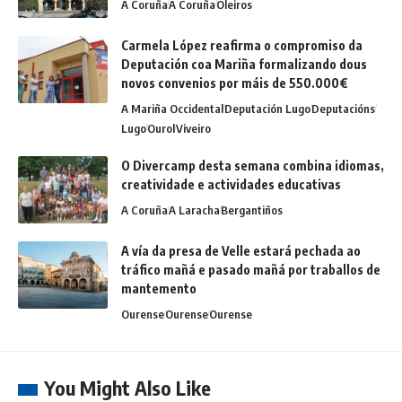
A Coruña
A Coruña
Oleiros
Carmela López reafirma o compromiso da
Deputación coa Mariña formalizando dous
novos convenios por máis de 550.000€
A Mariña Occidental
Deputación Lugo
Deputacións
Lugo
Ourol
Viveiro
O Divercamp desta semana combina idiomas,
creatividade e actividades educativas
A Coruña
A Laracha
Bergantiños
A vía da presa de Velle estará pechada ao
tráfico mañá e pasado mañá por traballos de
mantemento
Ourense
Ourense
Ourense
You Might Also Like