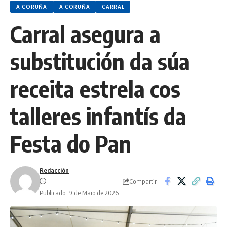
A CORUÑA
A CORUÑA
CARRAL
Carral asegura a
substitución da súa
receita estrela cos
talleres infantís da
Festa do Pan
Redacción
Compartir
Publicado: 9 de Maio de 2026