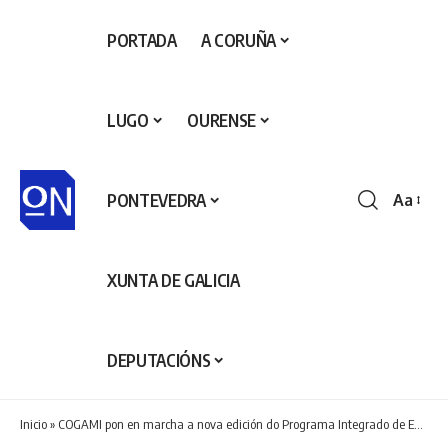
PORTADA
A CORUÑA
LUGO
OURENSE
PONTEVEDRA
Aa
Redime
de
fontes
XUNTA DE GALICIA
DEPUTACIÓNS
Inicio
»
COGAMI pon en marcha a nova edición do Programa Integrado de Emprego para promover a inserción das persoas con discapacidade ou incapacidade laboral