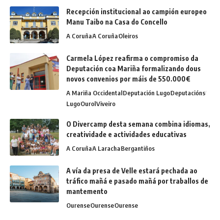
Recepción institucional ao campión europeo
Manu Taibo na Casa do Concello
A Coruña
A Coruña
Oleiros
Carmela López reafirma o compromiso da
Deputación coa Mariña formalizando dous
novos convenios por máis de 550.000€
A Mariña Occidental
Deputación Lugo
Deputacións
Lugo
Ourol
Viveiro
O Divercamp desta semana combina idiomas,
creatividade e actividades educativas
A Coruña
A Laracha
Bergantiños
A vía da presa de Velle estará pechada ao
tráfico mañá e pasado mañá por traballos de
mantemento
Ourense
Ourense
Ourense