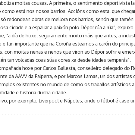
mboliza moitas cousas. A primeira, o sentimento deportivista 
vo como está nos nosos barrios. Accións como esta, que chega
 só redondean obras de mellora nos barrios, senón que tamén 
osa cidade e a espallar a paixón polo Dépor rúa a rúa”, expuxo 
, “a día de hoxe, seguramente moito máis que antes, a industr
o e tan importante que na Coruña esteamos a carón do principa
s, con moitas nenas e nenos que viron ao Dépor sufrir e emerx
tén tan volcadas coas súas cores xa desde idades temperás”.
compañada hoxe por Carlos Ballesta, conselleiro delegado do R
nte da AAVV da Falperra, e por Marcos Lamas, un dos artistas q
xemplos existentes no mundo de como os traballos artísticos a
ntidade e historia dunha cidade.
vo, por exemplo, Liverpool e Nápoles, onde o fútbol é case un