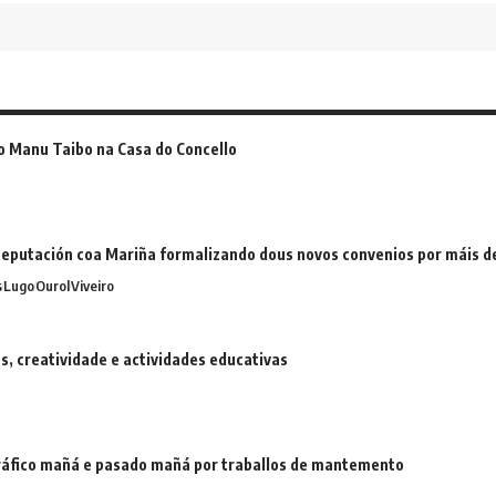
o Manu Taibo na Casa do Concello
eputación coa Mariña formalizando dous novos convenios por máis 
s
Lugo
Ourol
Viveiro
 creatividade e actividades educativas
 tráfico mañá e pasado mañá por traballos de mantemento