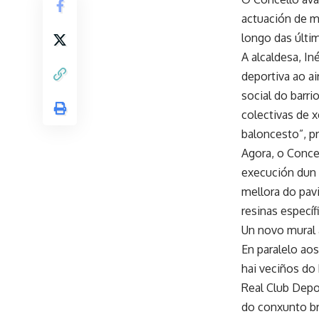
actuación de me
longo das últi
A alcaldesa, In
deportiva ao ai
social do barr
colectivas de 
baloncesto”, p
Agora, o Concel
execución dun 
mellora do pav
resinas especí
Un novo mural 
En paralelo aos
hai veciños do
Real Club Depo
do conxunto bra