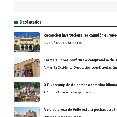
Destacados
Recepción institucional ao campión europe
A Coruña
A Coruña
Oleiros
Carmela López reafirma o compromiso da D
A Mariña Occidental
Deputación Lugo
Deputación
O Divercamp desta semana combina idiomas,
A Coruña
A Laracha
Bergantiños
A vía da presa de Velle estará pechada ao