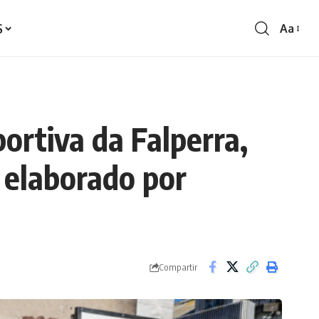
S
Aa
Redime
de
fontes
ortiva da Falperra,
 elaborado por
Compartir