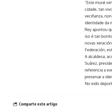
“Este mural si
cidade, tan vi
veciñanza, non
identidade da n
Rey apuntou que
iso é tan bonit
novas xeración
Federación, es
A alcaldesa, a
Suárez, preside
referencia a e
preservar a ide
No eido deporti
Comparte este artigo