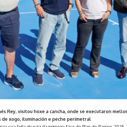
Inés Rey, visitou hoxe a cancha, onde se executaron mello
de xogo, iluminación e peche perimetral
nza coa folla de ruta da primeira fase do Plan de Barrios 202