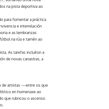
dos na pista deportiva ao
do para fomentar a práctica
nvivencia e interrelación
moria e as lembranzas
fútbol na rúa e tamén ao
ta. As tarefas incluíron a
ión de novas canastras, a
po de artistas —entre os que
rtístico en homenaxe ao
ido que rubricou o ascenso
o.