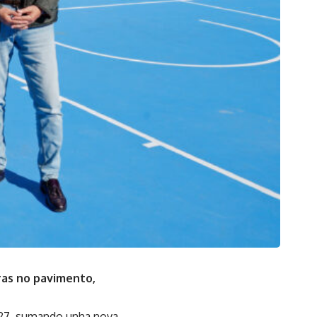
ras no pavimento,
5-27, sumando unha nova