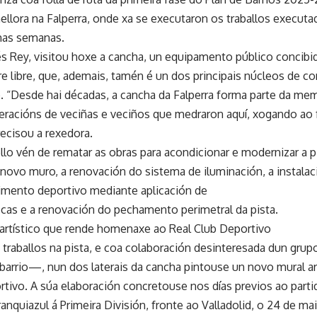
llora na Falperra, onde xa se executaron os traballos executa
mas semanas.
és Rey, visitou hoxe a cancha, un equipamento público concibi
re libre, que, ademais, tamén é un dos principais núcleos de co
io. “Desde hai décadas, a cancha da Falperra forma parte da me
xeracións de veciñas e veciños que medraron aquí, xogando ao 
recisou a rexedora.
lo vén de rematar as obras para acondicionar e modernizar a pis
novo muro, a renovación do sistema de iluminación, a instalac
imento deportivo mediante aplicación de
ficas e a renovación do pechamento perimetral da pista.
artístico que rende homenaxe ao Real Club Deportivo
 traballos na pista, e coa colaboración desinteresada dun gru
 barrio—, nun dos laterais da cancha pintouse un novo mural a
rtivo. A súa elaboración concretouse nos días previos ao part
nquiazul á Primeira División, fronte ao Valladolid, o 24 de mai