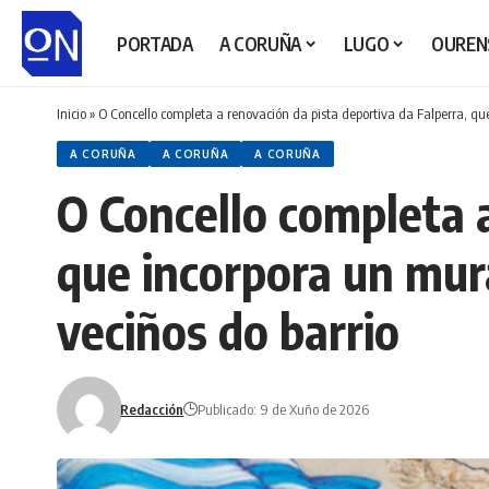
PORTADA
A CORUÑA
LUGO
OUREN
Inicio
»
O Concello completa a renovación da pista deportiva da Falperra, que
A CORUÑA
A CORUÑA
A CORUÑA
O Concello completa a
que incorpora un mura
veciños do barrio
Redacción
Publicado: 9 de Xuño de 2026