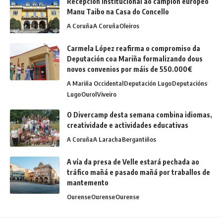
Recepción institucional ao campión europeo
Manu Taibo na Casa do Concello
A Coruña
A Coruña
Oleiros
Carmela López reafirma o compromiso da
Deputación coa Mariña formalizando dous
novos convenios por máis de 550.000€
A Mariña Occidental
Deputación Lugo
Deputacións
Lugo
Ourol
Viveiro
O Divercamp desta semana combina idiomas,
creatividade e actividades educativas
A Coruña
A Laracha
Bergantiños
A vía da presa de Velle estará pechada ao
tráfico mañá e pasado mañá por traballos de
mantemento
Ourense
Ourense
Ourense