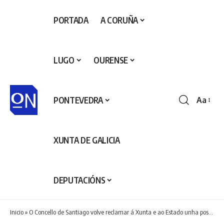
PORTADA
A CORUÑA
LUGO
OURENSE
PONTEVEDRA
Aa
Redime
de
fontes
XUNTA DE GALICIA
DEPUTACIÓNS
Inicio
»
O Concello de Santiago volve reclamar á Xunta e ao Estado unha posición proactiva para afrontar as necesidades do sistema aeroportuario galego