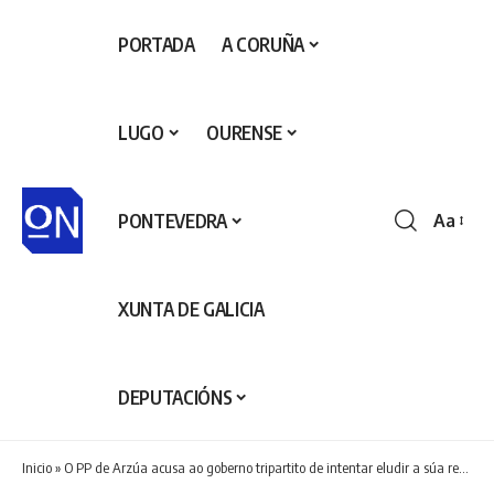
PORTADA
A CORUÑA
LUGO
OURENSE
PONTEVEDRA
Aa
Redime
de
fontes
XUNTA DE GALICIA
DEPUTACIÓNS
Inicio
»
O PP de Arzúa acusa ao goberno tripartito de intentar eludir a súa responsabilidade pola situación das Festas do Carme