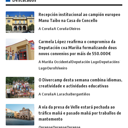
Destacados
Recepción institucional ao campión europeo
Manu Taibo na Casa do Concello
A Coruña
A Coruña
Oleiros
Carmela López reafirma o compromiso da
Deputación coa Mariña formalizando dous
novos convenios por máis de 550.000€
A Mariña Occidental
Deputación Lugo
Deputacións
Lugo
Ourol
Viveiro
O Divercamp desta semana combina idiomas,
creatividade e actividades educativas
A Coruña
A Laracha
Bergantiños
A vía da presa de Velle estará pechada ao
tráfico mañá e pasado mañá por traballos de
mantemento
Ourense
Ourense
Ourense