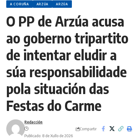
A CORUÑA
ARZÚA
ARZÚA
O PP de Arzúa acusa
ao goberno tripartito
de intentar eludir a
súa responsabilidade
pola situación das
Festas do Carme
Redacción
Compartir
Publicado: 8 de Xullo de 2026