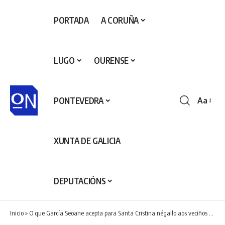
PORTADA
A CORUÑA
LUGO
OURENSE
PONTEVEDRA
Aa
Redime
de
fontes
XUNTA DE GALICIA
DEPUTACIÓNS
Inicio
»
O que García Seoane acepta para Santa Cristina négallo aos veciños do Couto.