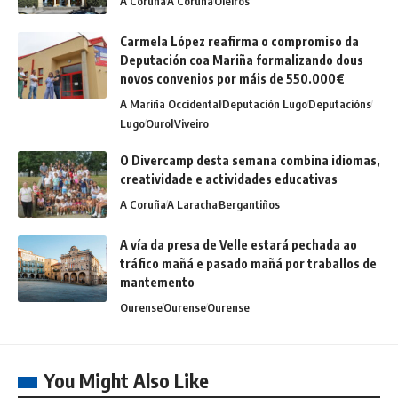
A Coruña
A Coruña
Oleiros
Carmela López reafirma o compromiso da
Deputación coa Mariña formalizando dous
novos convenios por máis de 550.000€
A Mariña Occidental
Deputación Lugo
Deputacións
Lugo
Ourol
Viveiro
O Divercamp desta semana combina idiomas,
creatividade e actividades educativas
A Coruña
A Laracha
Bergantiños
A vía da presa de Velle estará pechada ao
tráfico mañá e pasado mañá por traballos de
mantemento
Ourense
Ourense
Ourense
You Might Also Like