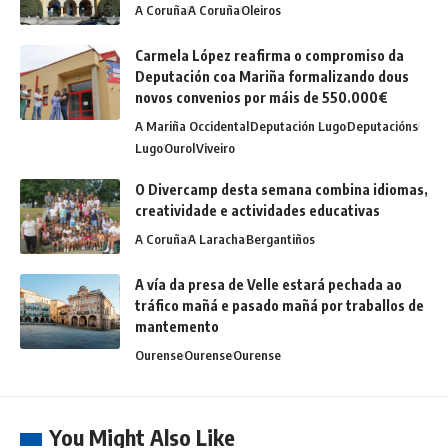
A Coruña
A Coruña
Oleiros
Carmela López reafirma o compromiso da
Deputación coa Mariña formalizando dous
novos convenios por máis de 550.000€
A Mariña Occidental
Deputación Lugo
Deputacións
Lugo
Ourol
Viveiro
O Divercamp desta semana combina idiomas,
creatividade e actividades educativas
A Coruña
A Laracha
Bergantiños
A vía da presa de Velle estará pechada ao
tráfico mañá e pasado mañá por traballos de
mantemento
Ourense
Ourense
Ourense
You Might Also Like