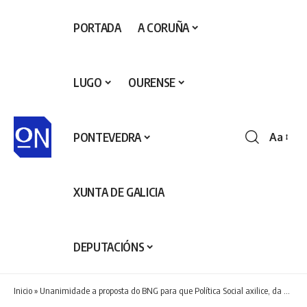
PORTADA
A CORUÑA
LUGO
OURENSE
PONTEVEDRA
Aa
Redime
de
fontes
XUNTA DE GALICIA
DEPUTACIÓNS
Inicio
»
Unanimidade a proposta do BNG para que Política Social axilice, da man do Concello, a residencia de maiores en Ribeira