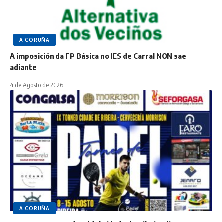
A CORUÑA
A imposición da FP Básica no IES de Carral NON sae
adiante
4 de Agosto de 2026
A CORUÑA