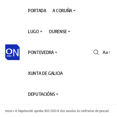
PORTADA
A CORUÑA
LUGO
OURENSE
PONTEVEDRA
Aa
Redime
de
fontes
XUNTA DE GALICIA
DEPUTACIÓNS
Inicio
»
A Deputación aproba 300.000 € das axudas ás confrarías de pescadores da provincia, 75.000€ máis que o pasado ano, para impulsar investimentos e afrontar gasto corrente