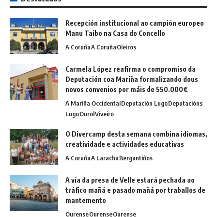
Recepción institucional ao campión europeo
Manu Taibo na Casa do Concello
A Coruña
A Coruña
Oleiros
Carmela López reafirma o compromiso da
Deputación coa Mariña formalizando dous
novos convenios por máis de 550.000€
A Mariña Occidental
Deputación Lugo
Deputacións
Lugo
Ourol
Viveiro
O Divercamp desta semana combina idiomas,
creatividade e actividades educativas
A Coruña
A Laracha
Bergantiños
A vía da presa de Velle estará pechada ao
tráfico mañá e pasado mañá por traballos de
mantemento
Ourense
Ourense
Ourense