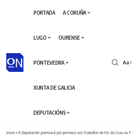
PORTADA
A CORUÑA
LUGO
OURENSE
PONTEVEDRA
Aa
Redime
de
fontes
XUNTA DE GALICIA
DEPUTACIÓNS
Inicio
»
A Deputación premiará por primeira vez Traballos de Fin de Grao ou Fin de Máster sobre experiencias turísticas nas praias para reducir a estacionalidade