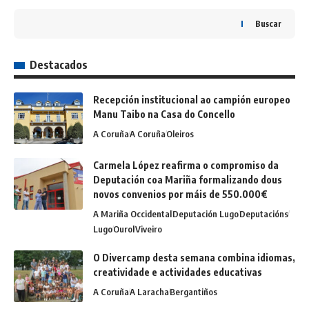
Buscar
Destacados
Recepción institucional ao campión europeo
Manu Taibo na Casa do Concello
A Coruña
A Coruña
Oleiros
Carmela López reafirma o compromiso da
Deputación coa Mariña formalizando dous
novos convenios por máis de 550.000€
A Mariña Occidental
Deputación Lugo
Deputacións
Lugo
Ourol
Viveiro
O Divercamp desta semana combina idiomas,
creatividade e actividades educativas
A Coruña
A Laracha
Bergantiños