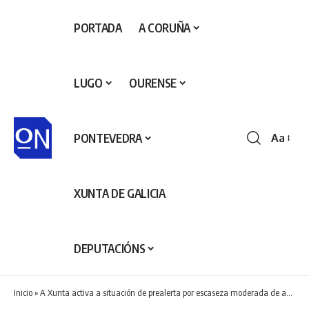
PORTADA
A CORUÑA
LUGO
OURENSE
PONTEVEDRA
Aa
Redime
de
fontes
XUNTA DE GALICIA
DEPUTACIÓNS
Inicio
»
A Xunta activa a situación de prealerta por escaseza moderada de auga nos sistemas do Río Lérez, en Pontevedra, e no Río Anllóns e Costa da Coruña