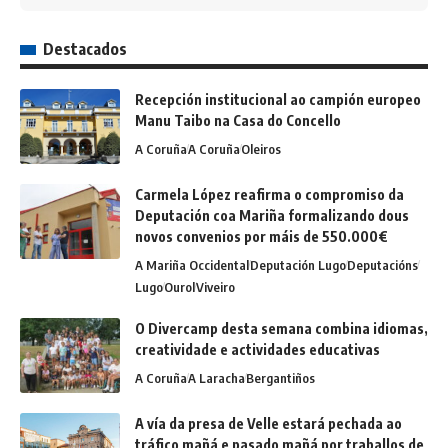
Destacados
Recepción institucional ao campión europeo
Manu Taibo na Casa do Concello
A Coruña
A Coruña
Oleiros
Carmela López reafirma o compromiso da
Deputación coa Mariña formalizando dous
novos convenios por máis de 550.000€
A Mariña Occidental
Deputación Lugo
Deputacións
Lugo
Ourol
Viveiro
O Divercamp desta semana combina idiomas,
creatividade e actividades educativas
A Coruña
A Laracha
Bergantiños
A vía da presa de Velle estará pechada ao
tráfico mañá e pasado mañá por traballos de