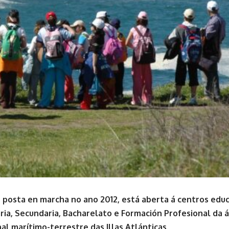
a, posta en marcha no ano 2012, está aberta á centros edu
aria, Secundaria, Bacharelato e Formación Profesional da á
al marítimo-terrestre das Illas Atlánticas