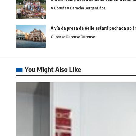
A Coruña
A Laracha
Bergantiños
A vía da presa de Velle estará pechada ao
Ourense
Ourense
Ourense
You Might Also Like