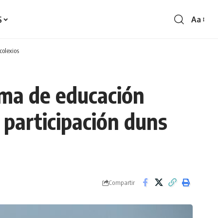
S
Aa
Redime
de
fontes
colexios
ama de educación
 participación duns
Compartir