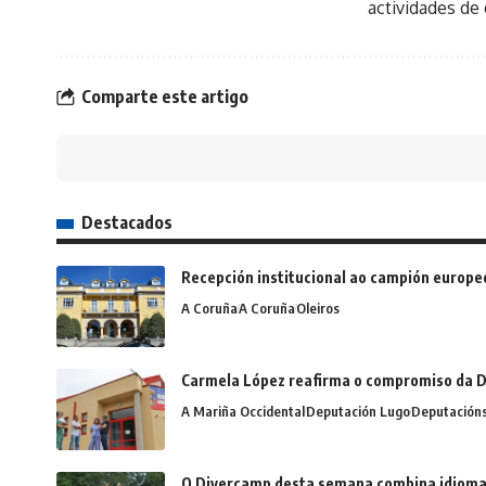
actividades de
Comparte este artigo
Destacados
Recepción institucional ao campión europe
A Coruña
A Coruña
Oleiros
Carmela López reafirma o compromiso da D
A Mariña Occidental
Deputación Lugo
Deputación
O Divercamp desta semana combina idiomas,