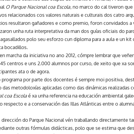
nal
O Parque Nacional coa Escola
, no marco do cal tiveron que
ivos relacionados cos valores naturais e culturais dos catro arq
ios resultaron gañadores e como premio, foron convidados a v
zaron unha ruta interpretativa da man dos guías oficiais do pa
agasallados polo seu esforzo cun diploma para a aula e un ki
a bocadillos.
en marcha da iniciativa no ano 2012, cómpre lembrar que veñ
45 centros e uns 2.000 alumnos por curso, de xeito que xa so
cipantes ata o de agora.
o programa por parte dos docentes é sempre moi positiva, des
to das metodoloxías aplicadas como das dinámicas realizadas 
l coa Escola
é xa unha referencia na educación ambiental ga
 respecto e a conservación das Illas Atlánticas entre o alumn
a dirección do Parque Nacional vén traballando directamente 
diante outras fórmulas didácticas, polo que se estima que des