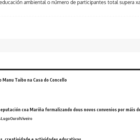
 educación ambiental o número de participantes total supera x
o Manu Taibo na Casa do Concello
eputación coa Mariña formalizando dous novos convenios por máis 
s
Lugo
Ourol
Viveiro
 creatividade e actividades educativas