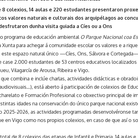
e 8 colexios, 14 aulas e 220 estudantes presentaron prox
cos valores naturais e culturais dos arquipélagos ao conc
esfrutaron dunha visita guiada a Cíes ou a Ons
do programa de educación ambiental
O Parque Nacional coa Es
 Xunta para achegar á comunidade escolar os valores e a rique
este espazo natural único —Cíes, Ons, Sálvora e Cortegada—,
de case 2.000 estudantes de 53 centros educativos localizados
Bueu, Vilagarcía de Arousa, Ribeira e Vigo.
que combina e inclúe charlas, actividades didácticas e obrado
udiovisuais…), está aberto á participación de colexios de Educa
harelato e Formación Profesional co obxectivo principal de imp
stintas idades na conservación do único parque nacional exis
o 2025-2026, as actividades programadas desenvolvéronse tan
ue en Vigo como nos propios colexios, en caso de que así o so
otal de 8 colexios das etapas de Infantil e Primaria, 14 aulas 