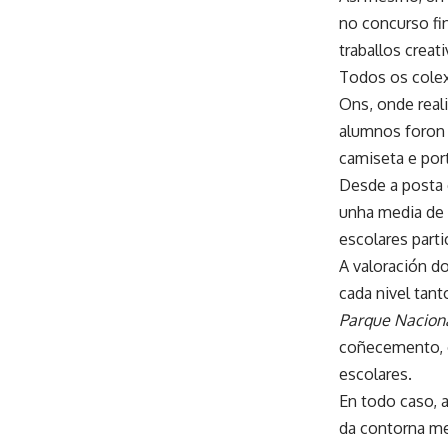
no concurso fi
traballos creat
Todos os colex
Ons, onde reali
alumnos foron 
camiseta e port
Desde a posta 
unha media de 
escolares parti
A valoración d
cada nivel tan
Parque Naciona
coñecemento, o
escolares.
En todo caso, 
da contorna me