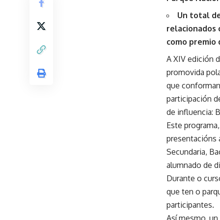
Un total d
relacionados 
como premio d
A XIV edición 
promovida pola
que conforman 
participación 
de influencia: 
Este programa, 
presentacións a
Secundaria, Bac
alumnado de di
Durante o curs
que ten o parq
participantes.
Así mesmo, un t