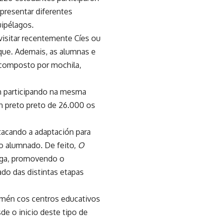
 presentar diferentes
uipélagos.
isitar recentemente Cíes ou
rque. Ademais, as alumnas e
t composto por mochila,
en participando na mesma
n preto preto de 26.000 os
tacando a adaptación para
co alumnado. De feito,
O
lega, promovendo o
ado das distintas etapas
tamén cos centros educativos
de o inicio deste tipo de