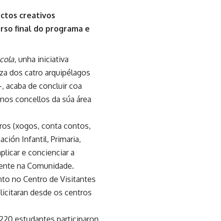
ectos creativos
urso final do programa e
cola
, unha iniciativa
za dos catro arquipélagos
 acaba de concluir coa
 nos concellos da súa área
iros (xogos, conta contos,
ción Infantil, Primaria,
licar e concienciar a
tente na Comunidade.
to no Centro de Visitantes
licitaran desde os centros
e 220 estudantes participaron