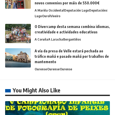
novos convenios por máis de 550.000€
A Mariña Occidental
Deputación Lugo
Deputacións
Lugo
Ourol
Viveiro
O Divercamp desta semana combina idiomas,
creatividade e actividades educativas
A Coruña
A Laracha
Bergantiños
A vía da presa de Velle estará pechada ao
tráfico mañá e pasado mañá por traballos de
mantemento
Ourense
Ourense
Ourense
You Might Also Like