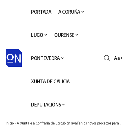
PORTADA
A CORUÑA
LUGO
OURENSE
PONTEVEDRA
Aa
Redime
de
fontes
XUNTA DE GALICIA
DEPUTACIÓNS
Inicio
»
A Xunta e a Confraría de Corcubión avalían os novos proxectos para a lonxa e o impulso da economía azul na localidade