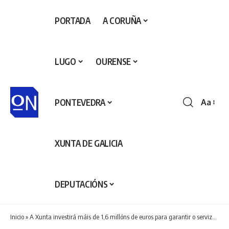
PORTADA
A CORUÑA
LUGO
OURENSE
PONTEVEDRA
Aa
Redime
de
fontes
XUNTA DE GALICIA
DEPUTACIÓNS
Inicio
»
A Xunta investirá máis de 1,6 millóns de euros para garantir o servizo de depuración de augas residuais nos concellos de Ponte Caldelas, Soutomaior, Vilaboa e Pontevedra