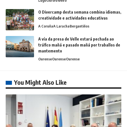
Lugo
Ourol
Viveiro
O Divercamp desta semana combina idiomas,
creatividade e actividades educativas
A Coruña
A Laracha
Bergantiños
A vía da presa de Velle estará pechada ao
tráfico mañá e pasado mañá por traballos de
mantemento
Ourense
Ourense
Ourense
You Might Also Like