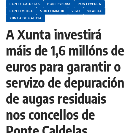
PONTE CALDELAS
PONTEVEDRA
PONTEVEDRA
PONTEVEDRA
SOUTOMAIOR
VIGO
VILABOA
XUNTA DE GALICIA
A Xunta investirá
máis de 1,6 millóns de
euros para garantir o
servizo de depuración
de augas residuais
nos concellos de
Ponte Caldelas,