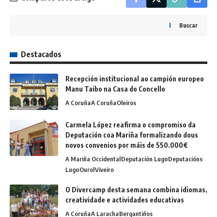
Buscar
Destacados
Recepción institucional ao campión europeo
Manu Taibo na Casa do Concello
A Coruña
A Coruña
Oleiros
Carmela López reafirma o compromiso da
Deputación coa Mariña formalizando dous
novos convenios por máis de 550.000€
A Mariña Occidental
Deputación Lugo
Deputacións
Lugo
Ourol
Viveiro
O Divercamp desta semana combina idiomas,
creatividade e actividades educativas
A Coruña
A Laracha
Bergantiños