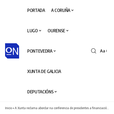
PORTADA
A CORUÑA
LUGO
OURENSE
PONTEVEDRA
Aa
Redime
de
fontes
XUNTA DE GALICIA
DEPUTACIÓNS
Inicio
»
A Xunta reclama abordar na conferencia de presidentes a financiación autonómica, o déficit das infraestruturas críticas, a seguridade no modelo enerxético e, entre outros, o control das fornteiras