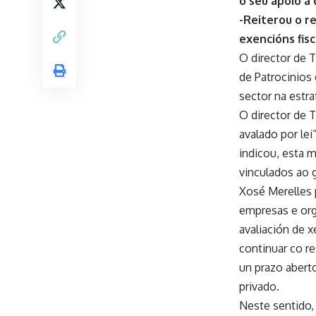
o seu apoio á
-Reiterou o r
exencións fis
O director de T
de Patrocinios
sector na estra
O director de 
avalado por lei
indicou, esta 
vinculados ao g
Xosé Merelles p
empresas e org
avaliación de 
continuar co r
un prazo abert
privado.
Neste sentido,