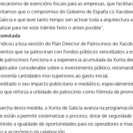
ecanismo de exencións fiscais para as empresas, que facilitará
entamos que o compromiso do Goberno de España co Xacobe
licia e que leve tanto tempo sen activar toda a arquitectura a
lizar para ter este trámite feito o antes posible”.
acumulada
vindicou a boa xestión do Plan Director de Patrocinios do Xaco
eventos que se patrocinan con fondos públicos vencellados a e
de patrocinios funciona e a experiencia acumulada da Xunta d
plicador considerable sobre o investimento público, retornand
onomía cantidades moi superiores ao gasto inicial.
editado o seu impacto publicitario e mediático, especialmente
 o que reforza a utilidade do patrocinio como fórmula de promo
archa desta medida, a Xunta de Galicia avanza na programac
 están a permitir sistematizar o proceso, dotar de seguridade x
antindo a igualdade de oportunidades para os operadores e max
tico e económico da celebración.