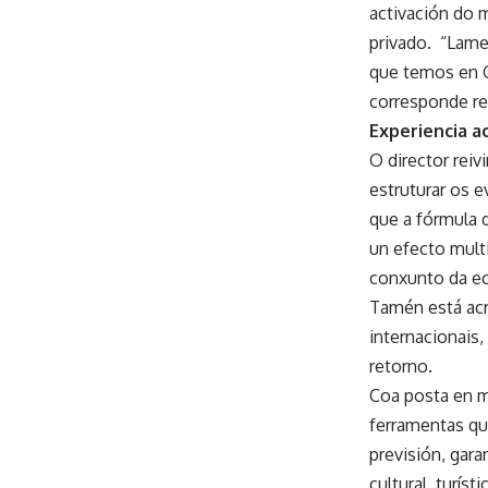
activación do m
privado. “Lam
que temos en Ga
corresponde rea
Experiencia 
O director rei
estruturar os 
que a fórmula 
un efecto multi
conxunto da ec
Tamén está acr
internacionais,
retorno.
Coa posta en m
ferramentas que
previsión, gar
cultural, turís