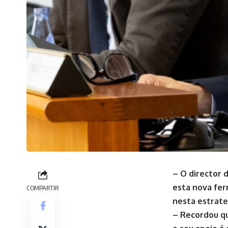
– O director 
esta nova fer
COMPARTIR
nesta estrate
– Recordou qu