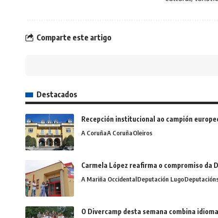
Comparte este artigo
Destacados
Recepción institucional ao campión europe
A Coruña
A Coruña
Oleiros
Carmela López reafirma o compromiso da D
A Mariña Occidental
Deputación Lugo
Deputación
O Divercamp desta semana combina idiomas,