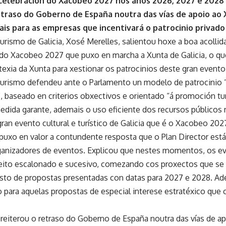
 celebración do Xacobeo 2027 nos anos 2026, 2027 e 2028
etraso do Goberno de España noutra das vías de apoio ao
cais para as empresas que incentivará o patrocinio privado
urismo de Galicia, Xosé Merelles, salientou hoxe a boa acollid
 do Xacobeo 2027 que puxo en marcha a Xunta de Galicia, o qu
texia da Xunta para xestionar os patrocinios deste gran evento
Turismo defendeu ante o Parlamento un modelo de patrocinio “
”, baseado en criterios obxectivos e orientado “á promoción tur
medida garante, ademais o uso eficiente dos recursos públicos 
ran evento cultural e turístico de Galicia que é o Xacobeo 202
uxo en valor a contundente resposta que o Plan Director está a
anizadores de eventos. Explicou que nestes momentos, os ev
xeito escalonado e sucesivo, comezando cos proxectos que se 
esto de propostas presentadas con datas para 2027 e 2028. Ad
o para aquelas propostas de especial interese estratéxico que 
 reiterou o retraso do Goberno de España noutra das vías de ap