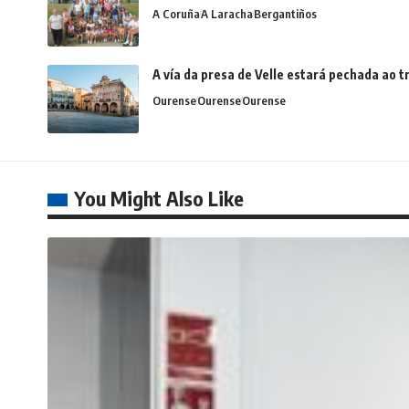
A Coruña
A Laracha
Bergantiños
A vía da presa de Velle estará pechada ao
Ourense
Ourense
Ourense
You Might Also Like