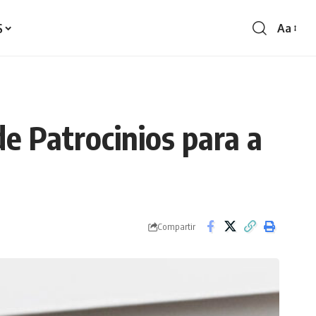
S
Aa
Redime
de
fontes
de Patrocinios para a
Compartir