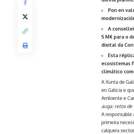
Pon en val
modernización
A conselle
5 M€ para o d
dixital da Con
Esta réplic
ecosistemas fl
climático com
A Xunta de Gali
en Galicia e q
Ambiente e Cam
auga: retos de 
A responsable 
primeira neces
calquera secto