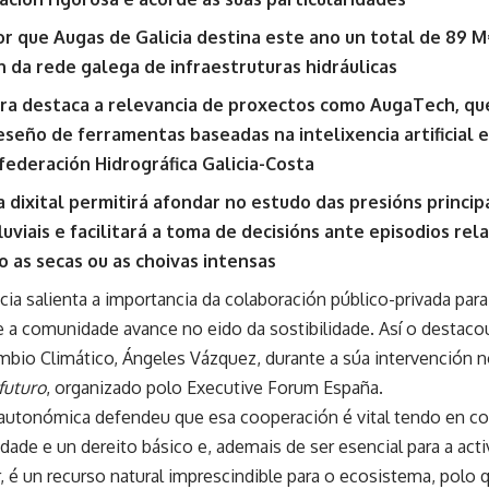
or que Augas de Galicia destina este ano un total de 89 M
 da rede galega de infraestruturas hidráulicas
ira destaca a relevancia de proxectos como AugaTech, q
eseño de ferramentas baseadas na intelixencia artificial 
federación Hidrográfica Galicia-Costa
a dixital permitirá afondar no estudo das presións princi
uviais e facilitará a toma de decisións ante episodios re
o as secas ou as choivas intensas
cia salienta a importancia da colaboración público-privada par
ue a comunidade avance no eido da sostibilidade. Así o destaco
bio Climático, Ángeles Vázquez, durante a súa intervención 
futuro
, organizado polo Executive Forum España.
autonómica defendeu que esa cooperación é vital tendo en co
idade e un dereito básico e, ademais de ser esencial para a ac
r, é un recurso natural imprescindible para o ecosistema, polo