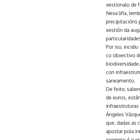
xestionalo de 
Nesa liña, lem
precipitacións
xestión da aug
particularidade
Por iso, incidi
co obxectivo de
biodiversidade
con infraestrut
saneamento.
De feito, sali
de euros, está
infraestrutura
Ángeles Vázque
que, dadas as c
apostar pola in
exemplo é o pr