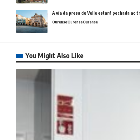
A vía da presa de Velle estará pechada ao
Ourense
Ourense
Ourense
You Might Also Like