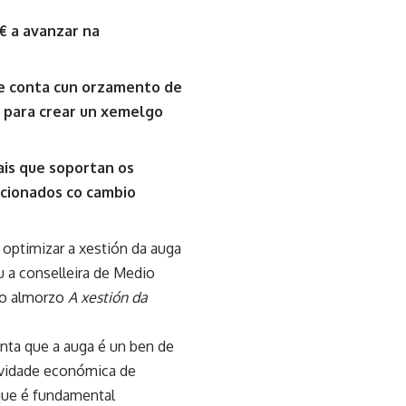
€ a avanzar na
ue conta cun orzamento de
e para crear un xemelgo
pais que soportan os
lacionados co cambio
a optimizar a xestión da auga
u a conselleira de Medio
no almorzo
A xestión da
nta que a auga é un ben de
tividade económica de
 que é fundamental