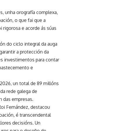
os, unha orografía complexa,
ación, o que fai que a
i rigorosa e acorde ás súas
ión do ciclo integral da auga
garantir a protección da
es investimentos para contar
 abastecemento e
2026, un total de 89 millóns
 da rede galega de
ón das empresas.
Roi Fernández, destacou
boación, é transcendental
llores decisións. Un
uros para o deseño de