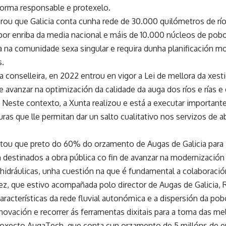
forma responsable e protexelo.
brou que Galicia conta cunha rede de 30.000 quilómetros de rí
 por enriba da media nacional e máis de 10.000 núcleos de pobo
a na comunidade sexa singular e requira dunha planificación mo
s.
u a conselleira, en 2022 entrou en vigor a Lei de mellora da xest
 avanzar na optimización da calidade da auga dos ríos e rías e 
. Neste contexto, a Xunta realizou e está a executar important
uras que lle permitan dar un salto cualitativo nos servizos de
entou que preto do 60% do orzamento de Augas de Galicia para 
n destinados a obra pública co fin de avanzar na modernización
s hidráulicas, unha cuestión na que é fundamental a colaboraci
z, que estivo acompañada polo director de Augas de Galicia, 
aracterísticas da rede fluvial autonómica e a dispersión da po
novación e recorrer ás ferramentas dixitais para a toma das me
oxecto AugaTech, que conta cun orzamento de 5 millóns de e