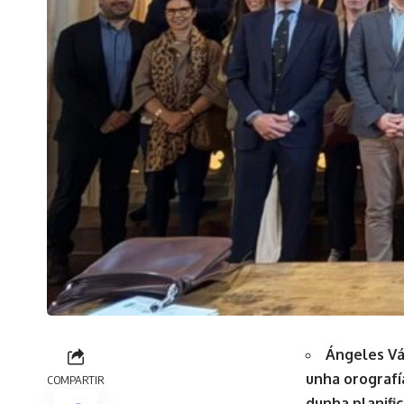
Ángeles Vá
unha orografí
COMPARTIR
dunha planific