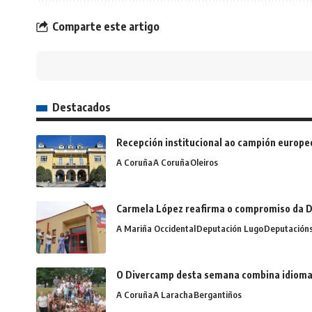
Comparte este artigo
Destacados
Recepción institucional ao campión europe
A Coruña
A Coruña
Oleiros
Carmela López reafirma o compromiso da D
A Mariña Occidental
Deputación Lugo
Deputación
O Divercamp desta semana combina idiomas,
A Coruña
A Laracha
Bergantiños