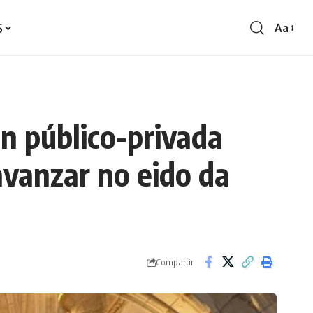
S
Aa
Redime
de
fontes
ón público-privada
avanzar no eido da
Compartir