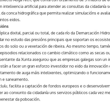
 intelixencia artificial para atender as consultas da cidadanía 
 da conca hidrográfica que permita realizar simulacións e avalia
intos eidos.
sións
éplica dixital, parcial ou total, de cada río da Demarcación Hidr
ar no estudo das presións principais que soportan os ecosist
sos do solo ou a vexetación de ribeira. Ao mesmo tempo, tamén
 episodios relacionados co cambio climático como as secas ou
resentante da Xunta asegurou que as empresas galegas son un i
stán a facer un gran esforzo investidor no eido da innovación 
atamento de auga máis intelixentes, optimizando o funcionam
ón e saneamento.
cluíu, facilita a captación de fondos europeos e o desenvolv
er ao conxunto da cidadanía uns servizos públicos cada vez me
benestar da poboación.