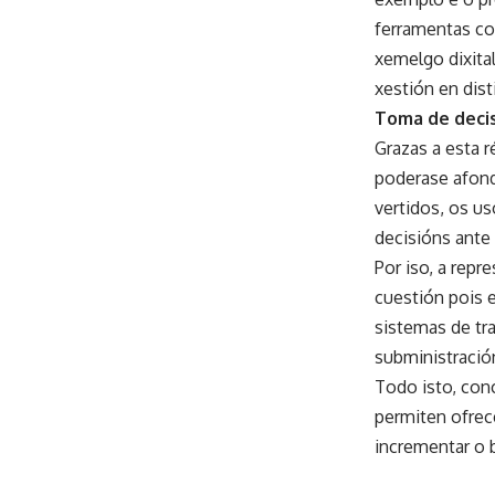
ferramentas con
xemelgo dixital
xestión en dist
Toma de deci
Grazas a esta r
poderase afond
vertidos, os u
decisións ante
Por iso, a rep
cuestión pois e
sistemas de tr
subministraci
Todo isto, con
permiten ofrec
incrementar o 