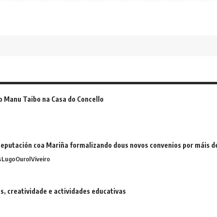
o Manu Taibo na Casa do Concello
eputación coa Mariña formalizando dous novos convenios por máis 
s
Lugo
Ourol
Viveiro
 creatividade e actividades educativas