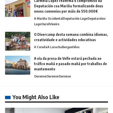
Carmela López reafirma o compromiso da
Deputación coa Mariña formalizando dous
novos convenios por máis de 550.000€
A Mariña Occidental
Deputación Lugo
Deputacións
Lugo
Ourol
Viveiro
O Divercamp desta semana combina idiomas,
creatividade e actividades educativas
A Coruña
A Laracha
Bergantiños
A vía da presa de Velle estará pechada ao
tráfico mañá e pasado mañá por traballos de
mantemento
Ourense
Ourense
Ourense
You Might Also Like