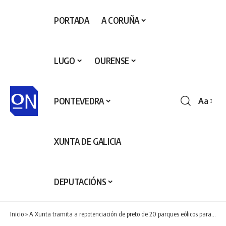
PORTADA
A CORUÑA
LUGO
OURENSE
PONTEVEDRA
Aa
Redime
de
fontes
XUNTA DE GALICIA
DEPUTACIÓNS
Inicio
»
A Xunta tramita a repotenciación de preto de 20 parques eólicos para eliminar 626 aeroxeradores e aumentar nun 35% a súa produción de enerxía renovable