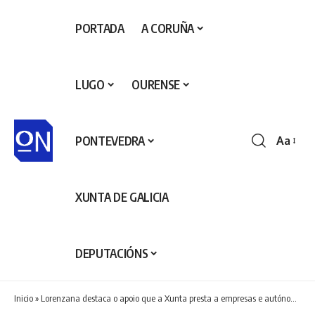
PORTADA
A CORUÑA
LUGO
OURENSE
PONTEVEDRA
Aa
Redime
de
fontes
XUNTA DE GALICIA
DEPUTACIÓNS
Inicio
»
Lorenzana destaca o apoio que a Xunta presta a empresas e autónomos para que invistan en melloras de eficiencia enerxética