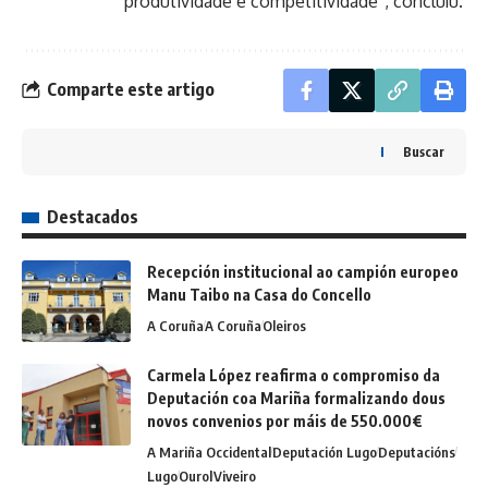
produtividade e competitividade”, concluíu.
Comparte este artigo
Buscar
Destacados
Recepción institucional ao campión europeo
Manu Taibo na Casa do Concello
A Coruña
A Coruña
Oleiros
Carmela López reafirma o compromiso da
Deputación coa Mariña formalizando dous
novos convenios por máis de 550.000€
A Mariña Occidental
Deputación Lugo
Deputacións
Lugo
Ourol
Viveiro