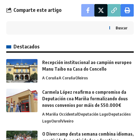
Comparte este artigo
Buscar
Destacados
Recepción institucional ao campión europeo
Manu Taibo na Casa do Concello
A Coruña
A Coruña
Oleiros
Carmela López reafirma o compromiso da
Deputación coa Mariña formalizando dous
novos convenios por máis de 550.000€
A Mariña Occidental
Deputación Lugo
Deputacións
Lugo
Ourol
Viveiro
O Divercamp desta semana combina idiomas,