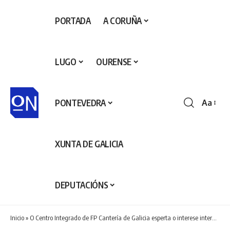
PORTADA
A CORUÑA
LUGO
OURENSE
PONTEVEDRA
Aa
Redime
de
fontes
XUNTA DE GALICIA
DEPUTACIÓNS
Inicio
»
O Centro Integrado de FP Cantería de Galicia esperta o interese internacional polo seu modelo formativo e os seus bos resultados