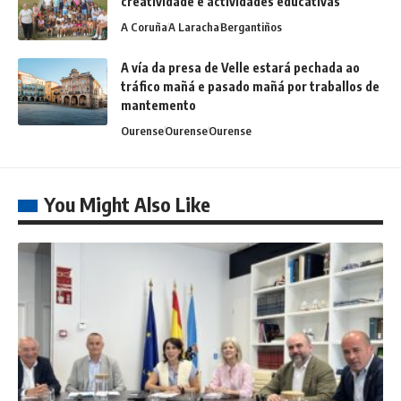
creatividade e actividades educativas
A Coruña
A Laracha
Bergantiños
A vía da presa de Velle estará pechada ao
tráfico mañá e pasado mañá por traballos de
mantemento
Ourense
Ourense
Ourense
You Might Also Like