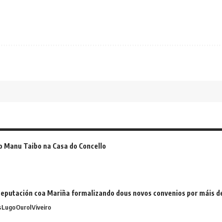
o Manu Taibo na Casa do Concello
eputación coa Mariña formalizando dous novos convenios por máis 
s
Lugo
Ourol
Viveiro