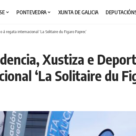
SE
PONTEVEDRA
XUNTA DE GALICIA
DEPUTACIÓN
o á regata internacional ‘La Solitaire du Figaro Paprec’
idencia, Xustiza e Deport
ional ‘La Solitaire du F