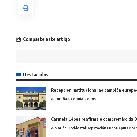
Comparte este artigo
Destacados
Recepción institucional ao campión europe
A Coruña
A Coruña
Oleiros
Carmela López reafirma o compromiso da D
A Mariña Occidental
Deputación Lugo
Deputación