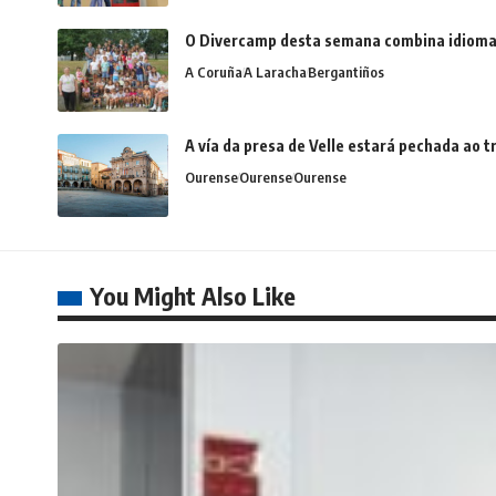
O Divercamp desta semana combina idiomas,
A Coruña
A Laracha
Bergantiños
A vía da presa de Velle estará pechada ao
Ourense
Ourense
Ourense
You Might Also Like