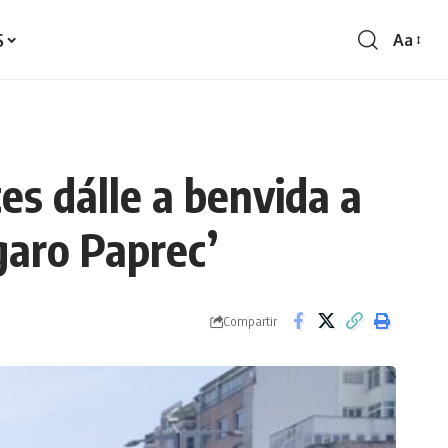
S
Aa
Redime
de
fontes
es dálle a benvida a
igaro Paprec’
Compartir