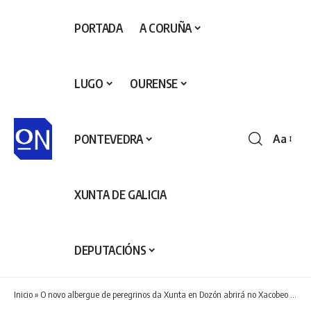
PORTADA
A CORUÑA
LUGO
OURENSE
PONTEVEDRA
Aa
Redime
de
fontes
XUNTA DE GALICIA
DEPUTACIÓNS
Inicio
»
O novo albergue de peregrinos da Xunta en Dozón abrirá no Xacobeo 2027 con preto de 60 prazas