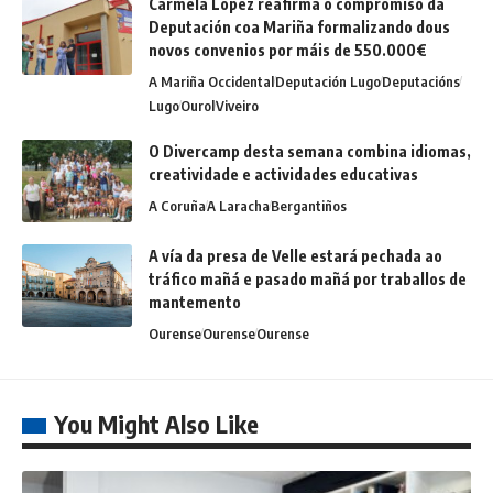
Carmela López reafirma o compromiso da
Deputación coa Mariña formalizando dous
novos convenios por máis de 550.000€
A Mariña Occidental
Deputación Lugo
Deputacións
Lugo
Ourol
Viveiro
O Divercamp desta semana combina idiomas,
creatividade e actividades educativas
A Coruña
A Laracha
Bergantiños
A vía da presa de Velle estará pechada ao
tráfico mañá e pasado mañá por traballos de
mantemento
Ourense
Ourense
Ourense
You Might Also Like