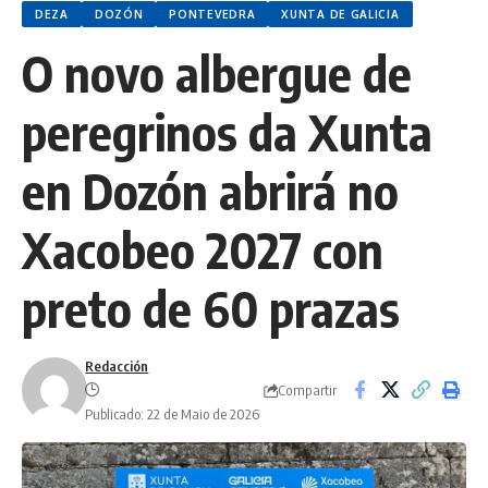
DEZA
DOZÓN
PONTEVEDRA
XUNTA DE GALICIA
O novo albergue de
peregrinos da Xunta
en Dozón abrirá no
Xacobeo 2027 con
preto de 60 prazas
Redacción
Compartir
Publicado: 22 de Maio de 2026