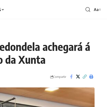
S
Aa
Redime
de
fontes
 Redondela achegará á
io da Xunta
Compartir