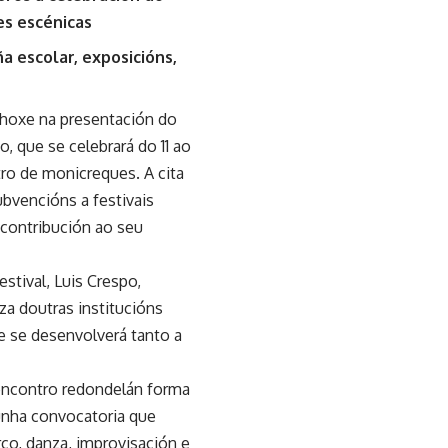
es escénicas
 escolar, exposicións,
u hoxe na presentación do
, que se celebrará do 11 ao
tro de monicreques. A cita
ubvencións a festivais
 contribución ao seu
estival, Luis Crespo,
za doutras institucións
e se desenvolverá tanto a
 encontro redondelán forma
 unha convocatoria que
rco, danza, improvisación e