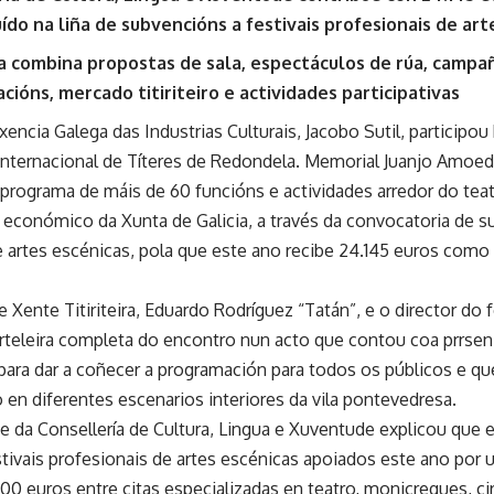
ído na liña de subvencións a festivais profesionais de art
 combina propostas de sala, espectáculos de rúa, campaña
acións, mercado titiriteiro e actividades participativas
xencia Galega das Industrias Culturais, Jacobo Sutil, participo
Internacional de Títeres de Redondela. Memorial Juanjo Amoedo
 programa de máis de 60 funcións e actividades arredor do tea
 económico da Xunta de Galicia, a través da convocatoria de s
e artes escénicas, pola que este ano recibe 24.145 euros como
 Xente Titiriteira, Eduardo Rodríguez “Tatán”, e o director do f
arteleira completa do encontro nun acto que contou coa prrsen
para dar a coñecer a programación para todos os públicos e qu
 en diferentes escenarios interiores da vila pontevedresa.
e da Consellería de Cultura, Lingua e Xuventude explicou que
estivais profesionais de artes escénicas apoiados este ano por
00 euros entre citas especializadas en teatro, monicreques, ci