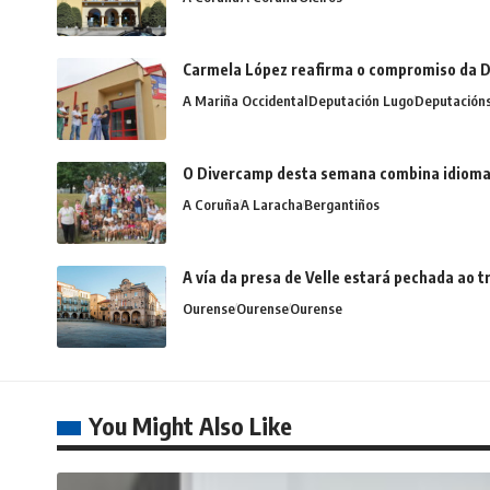
Carmela López reafirma o compromiso da D
A Mariña Occidental
Deputación Lugo
Deputación
O Divercamp desta semana combina idiomas,
A Coruña
A Laracha
Bergantiños
A vía da presa de Velle estará pechada ao
Ourense
Ourense
Ourense
You Might Also Like