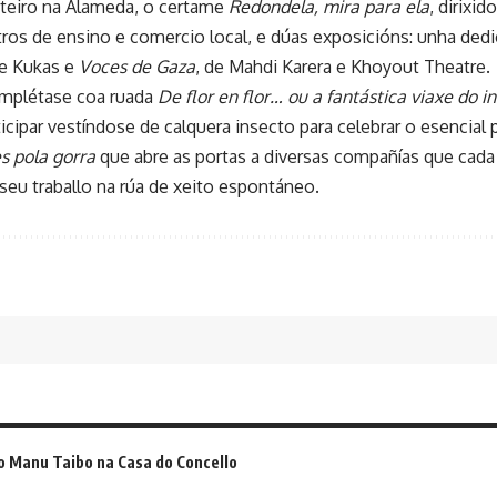
riteiro na Alameda, o certame
Redondela, mira para ela
, dirixid
tros de ensino e comercio local, e dúas exposicións: unha dedi
e Kukas e
Voces de Gaza
, de Mahdi Karera e Khoyout Theatre.
mplétase coa ruada
De flor en flor… ou a fantástica viaxe do in
ticipar vestíndose de calquera insecto para celebrar o esencial 
es pola gorra
que abre as portas a diversas compañías que cada
seu traballo na rúa de xeito espontáneo.
o Manu Taibo na Casa do Concello