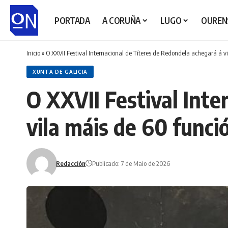
PORTADA
A CORUÑA
LUGO
OUREN
Inicio
»
O XXVII Festival Internacional de Títeres de Redondela achegará á v
XUNTA DE GALICIA
O XXVII Festival Inte
vila máis de 60 funci
Redacción
Publicado: 7 de Maio de 2026