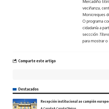
Mercadiño titi
veciñanza, cen
Monicreques d
O programa co
cidadanía a par
seccción
Títer
para mostrar o 
Comparte este artigo
Destacados
Recepción institucional ao campión europe
A Coruña
A Coruña
Oleiros