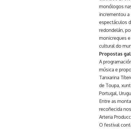
monólogos nas 
incrementou a 
espectáculos d
redondelán, po
monicreques e 
cultural do mun
Propostas gal
A programación
música e propo
Tanxarina Títer
de Toupa, xunt
Portugal, Urugu
Entre as monta
recoñecida no
Arteria Produc
O festival con