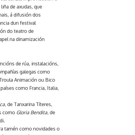
liña de axudas, que
ais, á difusión dos
ncia dun festival
ión do teatro de
papel na dinamización
cións de rúa, instalacións,
compañías galegas como
, Troula Animación ou Bico
aíses como Francia, Italia,
ica
, de Tanxarina Títeres,
as como
Gloria Bendita
, de
di.
pora tamén como novidades o