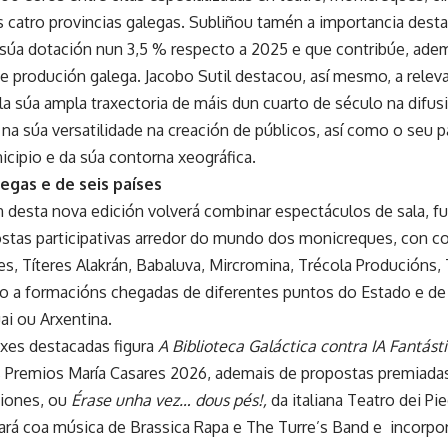
catro provincias galegas. Subliñou tamén a importancia desta 
súa dotación nun 3,5 % respecto a 2025 e que contribúe, adem
e produción galega. Jacobo Sutil destacou, así mesmo, a releva
la súa ampla traxectoria de máis dun cuarto de século na difus
na súa versatilidade na creación de públicos, así como o seu 
icipio e da súa contorna xeográfica.
egas e de seis países
 desta nova edición volverá combinar espectáculos de sala, fun
stas participativas arredor do mundo dos monicreques, con 
es, Títeres Alakrán, Babaluva, Mircromina, Trécola Producións
o a formacións chegadas de diferentes puntos do Estado e de p
ai ou Arxentina.
xes destacadas figura
A Biblioteca Galáctica contra IA Fantást
s Premios María Casares 2026, ademais de propostas premiad
ciones, ou
Érase unha vez… dous pés!,
da italiana Teatro dei Pie
tará coa música de Brassica Rapa e The Turre’s Band e incor