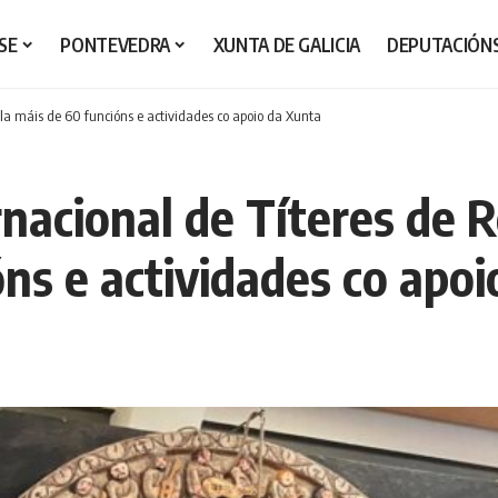
SE
PONTEVEDRA
XUNTA DE GALICIA
DEPUTACIÓN
ila máis de 60 funcións e actividades co apoio da Xunta
rnacional de Títeres de
óns e actividades co apo