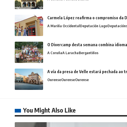
Carmela López reafirma o compromiso da D
A Mariña Occidental
Deputación Lugo
Deputación
O Divercamp desta semana combina idiomas,
A Coruña
A Laracha
Bergantiños
A vía da presa de Velle estará pechada ao
Ourense
Ourense
Ourense
You Might Also Like