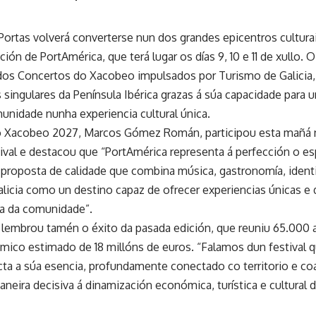
 Portas volverá converterse nun dos grandes epicentros cultura
ión de PortAmérica, que terá lugar os días 9, 10 e 11 de xullo. O
os Concertos do Xacobeo impulsados por Turismo de Galicia
singulares da Península Ibérica grazas á súa capacidade para u
munidade nunha experiencia cultural única.
o Xacobeo 2027, Marcos Gómez Román, participou esta mañá n
tival e destacou que “PortAmérica representa á perfección o es
proposta de calidade que combina música, gastronomía, identid
icia como un destino capaz de ofrecer experiencias únicas e d
ra da comunidade”.
mbrou tamén o éxito da pasada edición, que reuniu 65.000 a
ico estimado de 18 millóns de euros. “Falamos dun festival 
ta a súa esencia, profundamente conectado co territorio e co
aneira decisiva á dinamización económica, turística e cultural