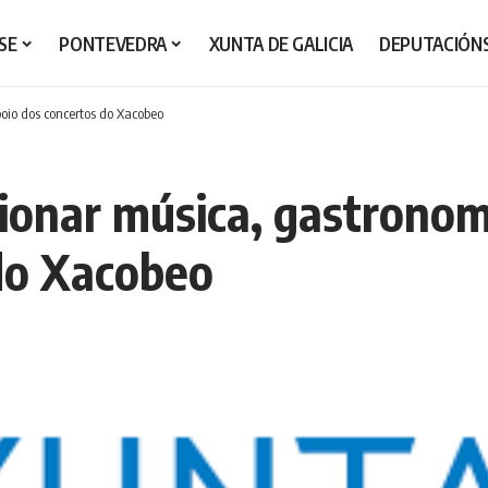
SE
PONTEVEDRA
XUNTA DE GALICIA
DEPUTACIÓN
oio dos concertos do Xacobeo
ionar música, gastrono
do Xacobeo