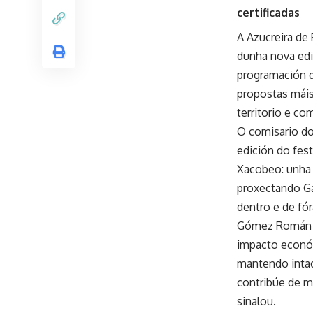
certificadas
A Azucreira de
dunha nova edic
programación d
propostas máis 
territorio e co
O comisario d
edición do fes
Xacobeo: unha 
proxectando Gal
dentro e de fó
Gómez Román le
impacto económ
mantendo intac
contribúe de m
sinalou.