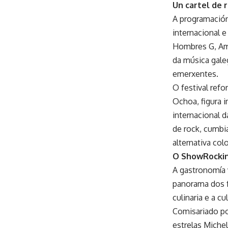
Un cartel de 
A programación 
internacional 
Hombres G, Ama
da música gale
emerxentes.
O festival refo
Ochoa, figura i
internacional 
de rock, cumbi
alternativa col
O ShowRocking
A gastronomía 
panorama dos f
culinaria e a cul
Comisariado po
estrelas Miche