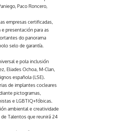
Paniego, Paco Roncero,
 as empresas certificadas,
 e presentación para as
mportantes do panorama
olo selo de garantía.
iversal e pola inclusión
ez, Eliades Ochoa, M-Clan,
signos española (LSE).
rias de implantes cocleares
ediante pictogramas,
chistas e LGBTIQ+fóbicas.
ón ambiental e creatividade
o de Talentos que reunirá 24