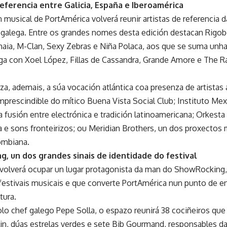
referencia entre Galicia, España e Iberoamérica
musical de PortAmérica volverá reunir artistas de referencia d
e galega. Entre os grandes nomes desta edición destacan Rigobe
ia, M-Clan, Sexy Zebras e Niña Polaca, aos que se suma unha
ga con Xoel López, Fillas de Cassandra, Grande Amore e The Ra
rza, ademais, a súa vocación atlántica coa presenza de artist
mprescindible do mítico Buena Vista Social Club; Instituto Mex
da fusión entre electrónica e tradición latinoamericana; Orkes
a e sons fronteirizos; ou Meridian Brothers, un dos proxectos 
ombiana.
, un dos grandes sinais de identidade do festival
volverá ocupar un lugar protagonista da man do ShowRocking,
estivais musicais e que converte PortAmérica nun punto de en
tura.
lo chef galego Pepe Solla, o espazo reunirá 38 cociñeiros que
lin, dúas estrelas verdes e sete Bib Gourmand, responsables d