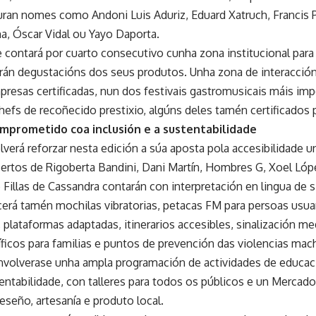
guran nomes como Andoni Luis Aduriz, Eduard Xatruch, Francis 
a, Óscar Vidal ou Yayo Daporta.
e contará por cuarto consecutivo cunha zona institucional para
arán degustacións dos seus produtos. Unha zona de interacción
presas certificadas, nun dos festivais gastromusicais máis i
hefs de recoñecido prestixio, algúns deles tamén certificados p
omprometido coa inclusión e a sustentabilidade
verá reforzar nesta edición a súa aposta pola accesibilidade un
certos de Rigoberta Bandini, Dani Martín, Hombres G, Xoel Lóp
Fillas de Cassandra contarán con interpretación en lingua de 
ecerá tamén mochilas vibratorias, petacas FM para persoas usua
plataformas adaptadas, itinerarios accesibles, sinalización m
ficos para familias e puntos de prevención das violencias ma
volverase unha ampla programación de actividades de educaci
entabilidade, con talleres para todos os públicos e un Mercad
seño, artesanía e produto local.