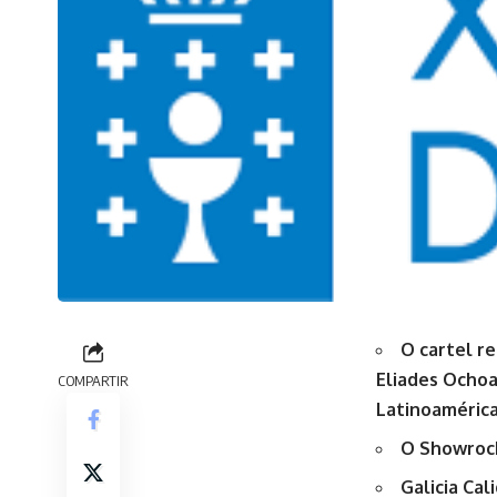
O cartel r
Eliades Ochoa
COMPARTIR
Latinoaméric
O Showrock
Galicia Ca