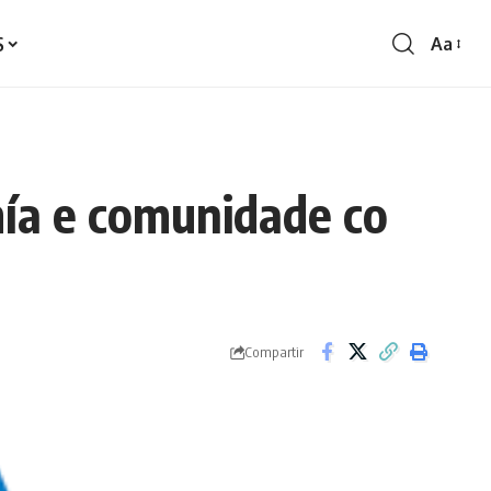
S
Aa
Redime
de
fontes
mía e comunidade co
Compartir