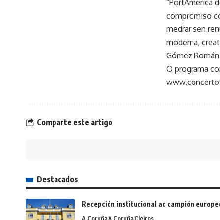
“PortAmérica d
compromiso coa
medrar sen renu
moderna, creat
Gómez Román
O programa com
www.concerto
Comparte este artigo
Destacados
Recepción institucional ao campión europe
A Coruña
A Coruña
Oleiros