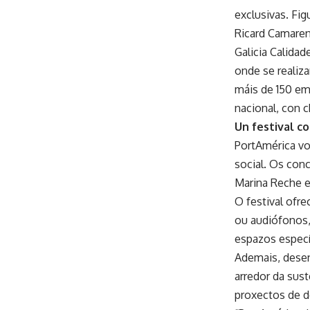
exclusivas. Fi
Ricard Camaren
Galicia Calidad
onde se realiz
máis de 150 em
nacional, con c
Un festival c
PortAmérica vol
social. Os con
Marina Reche e 
O festival ofr
ou audiófonos, 
espazos especí
Ademais, desen
arredor da sust
proxectos de de