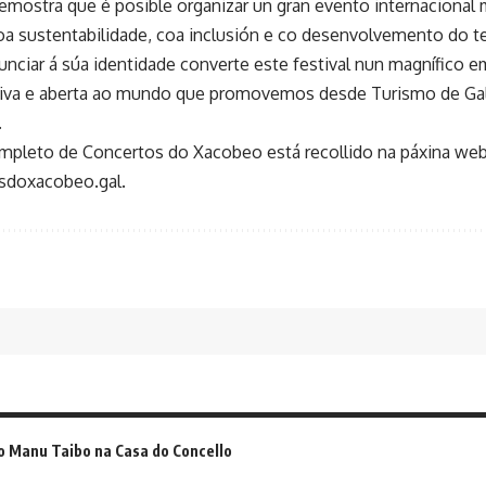
emostra que é posible organizar un gran evento internacional
 sustentabilidade, coa inclusión e co desenvolvemento do ter
nciar á súa identidade converte este festival nun magnífico e
iva e aberta ao mundo que promovemos desde Turismo de Gali
.
pleto de Concertos do Xacobeo está recollido na páxina we
sdoxacobeo.gal
.
o Manu Taibo na Casa do Concello