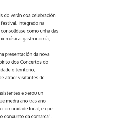
is do verán coa celebración
 festival, integrado na
, consolídase como unha das
nir música, gastronomía,
a presentación da nova
pírito dos Concertos do
ade e territorio,
e atraer visitantes de
sistentes e xerou un
que medra ano tras ano
a comunidade local, e que
 do conxunto da comarca”,