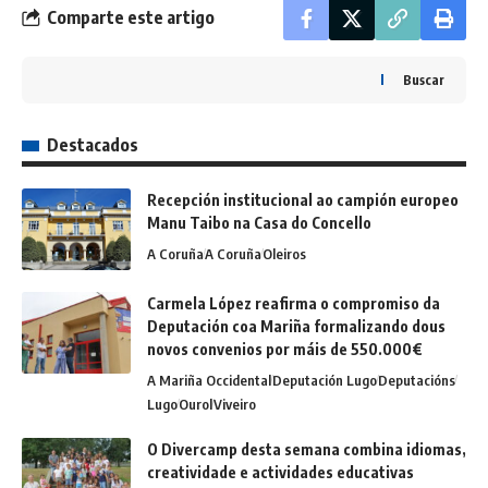
Comparte este artigo
Buscar
Destacados
Recepción institucional ao campión europeo
Manu Taibo na Casa do Concello
A Coruña
A Coruña
Oleiros
Carmela López reafirma o compromiso da
Deputación coa Mariña formalizando dous
novos convenios por máis de 550.000€
A Mariña Occidental
Deputación Lugo
Deputacións
Lugo
Ourol
Viveiro
O Divercamp desta semana combina idiomas,
creatividade e actividades educativas