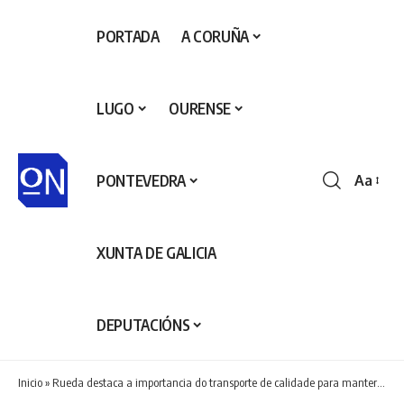
PORTADA
A CORUÑA
LUGO
OURENSE
PONTEVEDRA
Aa
Redime
de
fontes
XUNTA DE GALICIA
DEPUTACIÓNS
Inicio
»
Rueda destaca a importancia do transporte de calidade para manter un rural vivo e dinámico