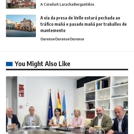
A Coruña
A Laracha
Bergantiños
A vía da presa de Velle estará pechada ao
tráfico mañá e pasado mañá por traballos de
mantemento
Ourense
Ourense
Ourense
You Might Also Like