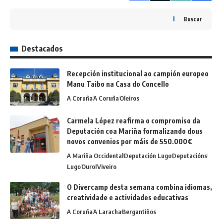
Buscar
Destacados
Recepción institucional ao campión europeo
Manu Taibo na Casa do Concello
A Coruña
A Coruña
Oleiros
Carmela López reafirma o compromiso da
Deputación coa Mariña formalizando dous
novos convenios por máis de 550.000€
A Mariña Occidental
Deputación Lugo
Deputacións
Lugo
Ourol
Viveiro
O Divercamp desta semana combina idiomas,
creatividade e actividades educativas
A Coruña
A Laracha
Bergantiños