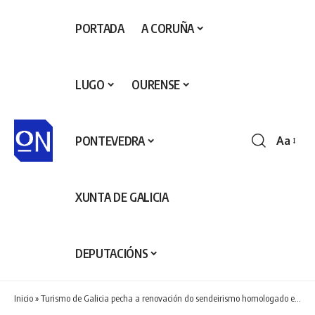
PORTADA
A CORUÑA
LUGO
OURENSE
PONTEVEDRA
Aa
Redime
de
fontes
XUNTA DE GALICIA
DEPUTACIÓNS
Inicio
»
Turismo de Galicia pecha a renovación do sendeirismo homologado en Galicia